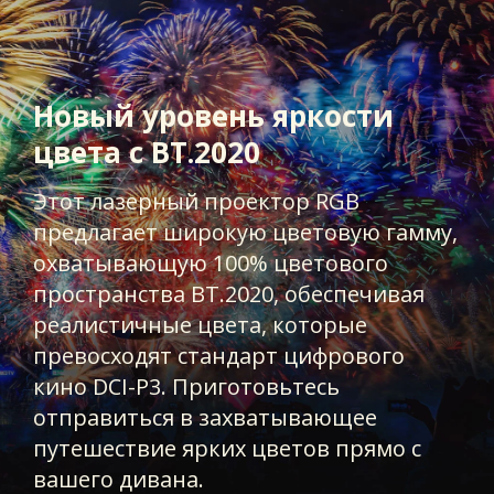
Новый уровень яркости
цвета с BT.2020
Этот лазерный проектор RGB
предлагает широкую цветовую гамму,
охватывающую 100% цветового
пространства BT.2020, обеспечивая
реалистичные цвета, которые
превосходят стандарт цифрового
кино DCI-P3. Приготовьтесь
отправиться в захватывающее
путешествие ярких цветов прямо с
вашего дивана.