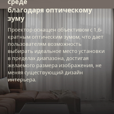
среде
благодаря оптическому
зуму
Проектор оснащен объективом с 1,6-
кратным оптическим зумом, что дает
пользователям возможность
выбирать идеальное место установки
в пределах диапазона, достигая
желаемого размера изображения, не
меняя существующий дизайн
интерьера.