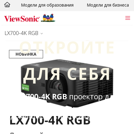
Модели для образования
Модели для бизнеса
Skip to main content
LX700-4K RGB
ОТКРОЙТЕ
НОВИНКА
ДЛЯ СЕБЯ
LX700-4K RGB
проектор для
домашнего кинотеатра 4K HDR
LX700-4K RGB