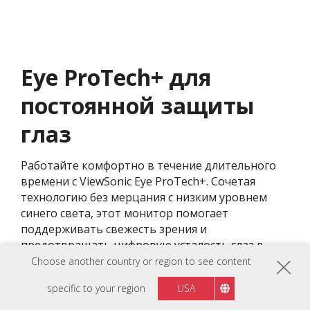
Eye ProTech+ для
постоянной защиты
глаз
Работайте комфортно в течение длительного
времени с ViewSonic Eye ProTech+. Сочетая
технологию без мерцания с низким уровнем
синего света, этот монитор помогает
поддерживать свежесть зрения и
предотвращать цифровую усталость глаз в
любое время без ущерба для качества
Choose another country or region to see content
изображения.
specific to your region
USA