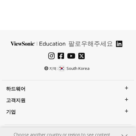
팔로우해주세요
South Korea
지역 :
하드웨어
고객지원
기업
Choose another country or region to see content
개인 정보 정책
이용약관
접근성