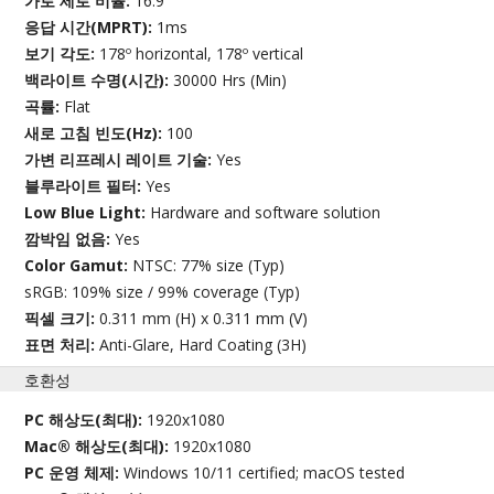
가로 세로 비율:
16:9
응답 시간(MPRT):
1ms
보기 각도:
178º horizontal, 178º vertical
백라이트 수명(시간):
30000 Hrs (Min)
곡률:
Flat
새로 고침 빈도(Hz):
100
가변 리프레시 레이트 기술:
Yes
블루라이트 필터:
Yes
Low Blue Light:
Hardware and software solution
깜박임 없음:
Yes
Color Gamut:
NTSC: 77% size (Typ)
sRGB: 109% size / 99% coverage (Typ)
픽셀 크기:
0.311 mm (H) x 0.311 mm (V)
표면 처리:
Anti-Glare, Hard Coating (3H)
호환성
PC 해상도(최대):
1920x1080
Mac® 해상도(최대):
1920x1080
PC 운영 체제:
Windows 10/11 certified; macOS tested