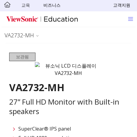
교육
비즈니스
고객지원
Skip to main content
VA2732-MH
보관됨
VA2732-MH
27” Full HD Monitor with Built-in
speakers
SuperClear® IPS panel