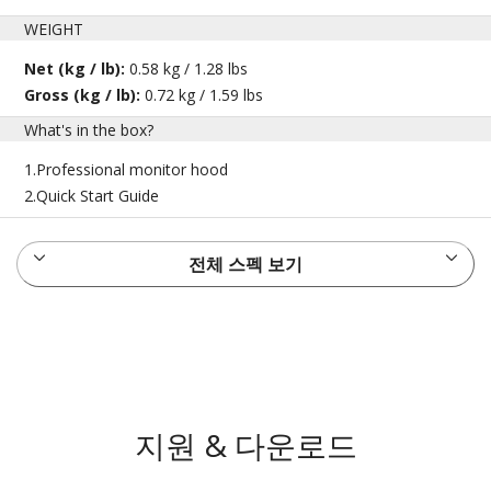
WEIGHT
Net (kg / lb):
0.58 kg / 1.28 lbs
Gross (kg / lb):
0.72 kg / 1.59 lbs
What's in the box?
1.Professional monitor hood
2.Quick Start Guide
전체 스펙 보기
지원 & 다운로드