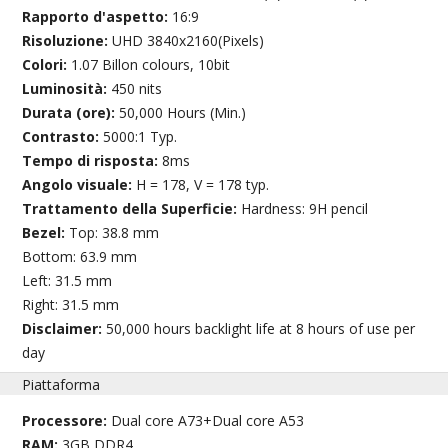
Rapporto d'aspetto:
16:9
Risoluzione:
UHD 3840x2160(Pixels)
Colori:
1.07 Billon colours, 10bit
Luminosità:
450 nits
Durata (ore):
50,000 Hours (Min.)
Contrasto:
5000:1 Typ.
Tempo di risposta:
8ms
Angolo visuale:
H = 178, V = 178 typ.
Trattamento della Superficie:
Hardness: 9H pencil
Bezel:
Top: 38.8 mm
Bottom: 63.9 mm
Left: 31.5 mm
Right: 31.5 mm
Disclaimer:
50,000 hours backlight life at 8 hours of use per
day
Piattaforma
Processore:
Dual core A73+Dual core A53
RAM:
3GB DDR4