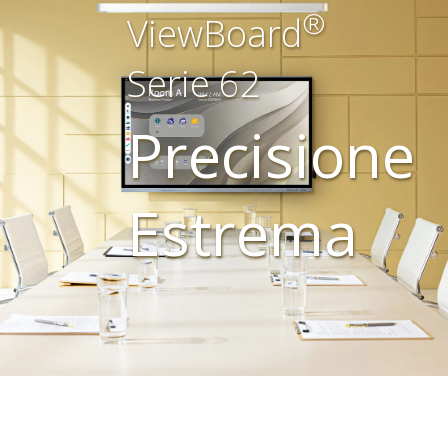
®
ViewBoard
Serie 62
Precisione
Estrema