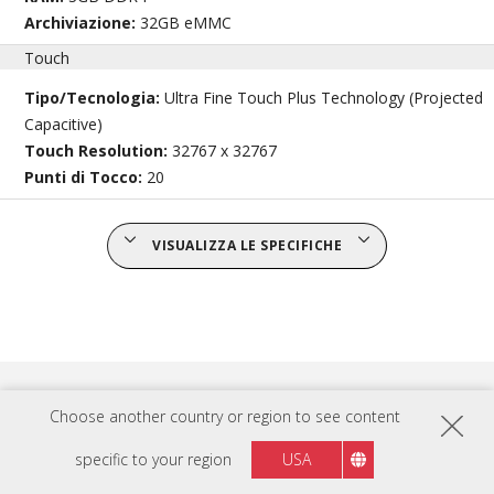
Archiviazione:
32GB eMMC
Touch
Tipo/Tecnologia:
Ultra Fine Touch Plus Technology (Projected
Capacitive)
Touch Resolution:
32767 x 32767
Punti di Tocco:
20
VISUALIZZA LE SPECIFICHE
Choose another country or region to see content
specific to your region
USA
COMPATIBILE CON: SKU