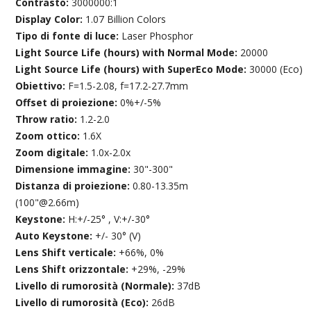
Contrasto:
3000000:1
Display Color:
1.07 Billion Colors
Tipo di fonte di luce:
Laser Phosphor
Light Source Life (hours) with Normal Mode:
20000
Light Source Life (hours) with SuperEco Mode:
30000 (Eco)
Obiettivo:
F=1.5-2.08, f=17.2-27.7mm
Offset di proiezione:
0%+/-5%
Throw ratio:
1.2-2.0
Zoom ottico:
1.6X
Zoom digitale:
1.0x-2.0x
Dimensione immagine:
30"-300"
Distanza di proiezione:
0.80-13.35m
(100"@2.66m)
Keystone:
H:+/-25° , V:+/-30°
Auto Keystone:
+/- 30° (V)
Lens Shift verticale:
+66%, 0%
Lens Shift orizzontale:
+29%, -29%
Livello di rumorosità (Normale):
37dB
Livello di rumorosità (Eco):
26dB