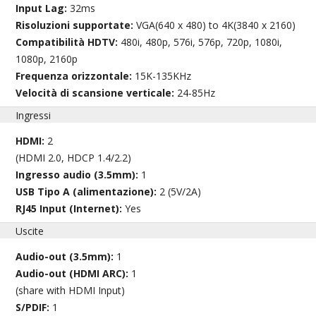
Input Lag:
32ms
Risoluzioni supportate:
VGA(640 x 480) to 4K(3840 x 2160)
Compatibilità HDTV:
480i, 480p, 576i, 576p, 720p, 1080i,
1080p, 2160p
Frequenza orizzontale:
15K-135KHz
Velocità di scansione verticale:
24-85Hz
Ingressi
HDMI:
2
(HDMI 2.0, HDCP 1.4/2.2)
Ingresso audio (3.5mm):
1
USB Tipo A (alimentazione):
2 (5V/2A)
RJ45 Input (Internet):
Yes
Uscite
Audio-out (3.5mm):
1
Audio-out (HDMI ARC):
1
(share with HDMI Input)
S/PDIF:
1