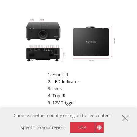
Front IR
LED Indicator
Lens
Top IR
12V Trigger
IR In
Choose another country or region to see content
HDBaseT
RJ-45
specific to your region
USA
HDMI 2.0/ HDCP 2.2 x2