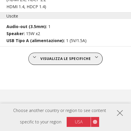
HDMI 1.4, HDCP 1.4)
Uscite
Audio-out (3.5mm):
1
Speaker:
15W x2
USB Tipo A (alimentazione):
1 (5V/1.5A)
VISUALIZZA LE SPECIFICHE
Choose another country or region to see content
COMPATIBILE CON: SKU
specific to your region
USA