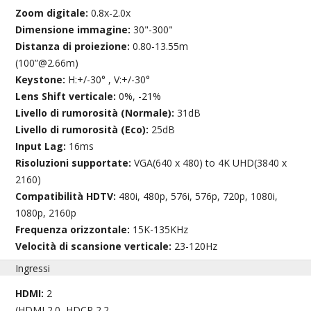
Zoom digitale:
0.8x-2.0x
Dimensione immagine:
30"-300"
Distanza di proiezione:
0.80-13.55m
(100”@2.66m)
Keystone:
H:+/-30° , V:+/-30°
Lens Shift verticale:
0%, -21%
Livello di rumorosità (Normale):
31dB
Livello di rumorosità (Eco):
25dB
Input Lag:
16ms
Risoluzioni supportate:
VGA(640 x 480) to 4K UHD(3840 x
2160)
Compatibilità HDTV:
480i, 480p, 576i, 576p, 720p, 1080i,
1080p, 2160p
Frequenza orizzontale:
15K-135KHz
Velocità di scansione verticale:
23-120Hz
Ingressi
HDMI:
2
(HDMI 2.0, HDCP 2.2