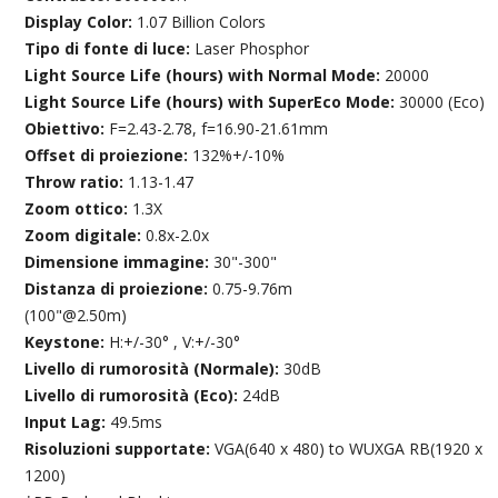
Display Color:
1.07 Billion Colors
Tipo di fonte di luce:
Laser Phosphor
Light Source Life (hours) with Normal Mode:
20000
Light Source Life (hours) with SuperEco Mode:
30000 (Eco)
Obiettivo:
F=2.43-2.78, f=16.90-21.61mm
Offset di proiezione:
132%+/-10%
Throw ratio:
1.13-1.47
Zoom ottico:
1.3X
Zoom digitale:
0.8x-2.0x
Dimensione immagine:
30"-300"
Distanza di proiezione:
0.75-9.76m
(100"@2.50m)
Keystone:
H:+/-30° , V:+/-30°
Livello di rumorosità (Normale):
30dB
Livello di rumorosità (Eco):
24dB
Input Lag:
49.5ms
Risoluzioni supportate:
VGA(640 x 480) to WUXGA RB(1920 x
1200)