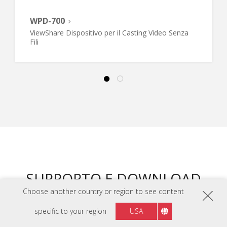
WPD-700
ViewShare Dispositivo per il Casting Video Senza
Fili
SUPPORTO E DOWNLOAD
Choose another country or region to see content
DATASHEETS
specific to your region
USA
LS740HD Datasheet