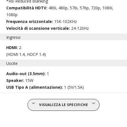
*RB-Reduced Blanking
Compatibilità HDTV:
480i, 480p, 576i, 576p, 720p, 1080i,
1080p
Frequenza orizzontale:
15K-102KHz
Velocità di scansione verticale:
24-120Hz
Ingressi
HDMI:
2
(HDMI 1.4, HDCP 1.4)
Uscite
Audio-out (3.5mm):
1
Speaker:
15W
USB Tipo A (alimentazione):
1 (5V/1.5A)
VISUALIZZA LE SPECIFICHE