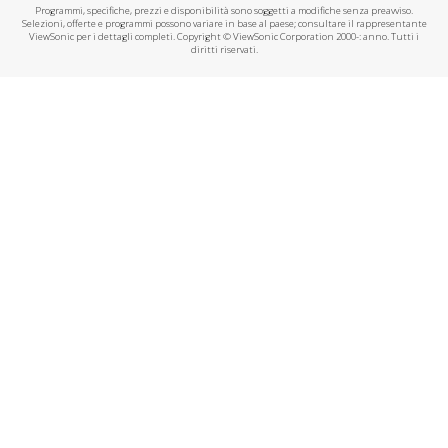
Programmi, specifiche, prezzi e disponibilità sono soggetti a modifiche senza preavviso.
Selezioni, offerte e programmi possono variare in base al paese; consultare il rappresentante
ViewSonic per i dettagli completi. Copyright © ViewSonic Corporation 2000-: anno. Tutti i
diritti riservati.