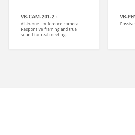
VB-CAM-201-2
VB-PE
All-in-one conference camera
Passive
Responsive framing and true
sound for real meetings