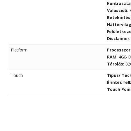
Kontraszta
Válaszidő:
Betekintés
Háttérvilá
Felületkez
Disclaimer
Platform
Processzor
RAM:
4GB 
Tárolás:
32
Touch
Típus/ Tec
Érintés fel
Touch Poin