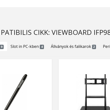
ATIBILIS CIKK: VIEWBOARD IFP9
Slot in PC-kben
Állványok és falikarok
Per
9
4
2