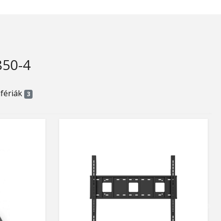
850-4
ifériák
3