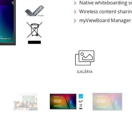
Native whiteboarding so
Wireless content sharing
myViewBoard Manager fo
GALÉRIA