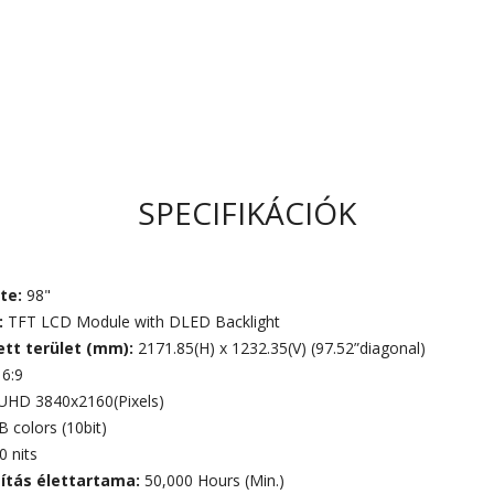
SPECIFIKÁCIÓK
te:
98"
:
TFT LCD Module with DLED Backlight
ett terület (mm):
2171.85(H) x 1232.35(V) (97.52”diagonal)
16:9
UHD 3840x2160(Pixels)
B colors (10bit)
0 nits
gítás élettartama:
50,000 Hours (Min.)