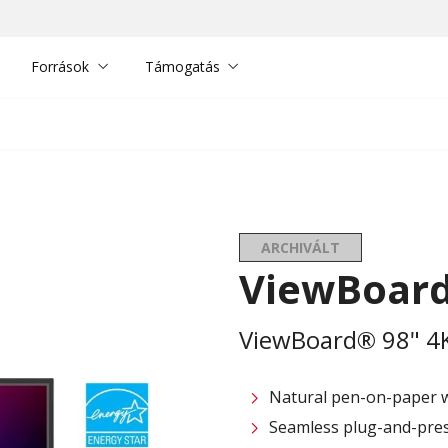
Források
Támogatás
ARCHIVÁLT
ViewBoard
ViewBoard® 98" 4K 
Natural pen-on-paper wr
Seamless plug-and-prese