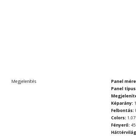
Megjelenítés
Panel mére
Panel típus
Megjelenít
Képarány:
Felbontás:
Colors:
1.07
Fényerő:
45
Háttérvilá