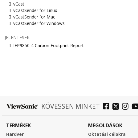
vCast
vCastSender for Linux
vCastSender for Mac
vCastSender for Windows
JELENTÉSEK
IFP9850-4 Carbon Footprint Report
KÖVESSEN MINKET
TERMÉKEK
MEGOLDÁSOK
Hardver
Oktatási célokra