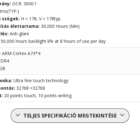
rány:
DCR: 3000:1
8ms(TYP.)
i szögek:
H = 178, V = 178typ.
gítás élettartama:
30,000 Hours (Min)
elés:
Anti-glare
:
50,000 hours backlight life at 8 hours of use per day
:
ARM Cortex A73*4
DDR4
GB
hnika:
Ultra fine touch technology
bontás:
32768 ×32768
t:
20 points touch, 10 points writing
TELJES SPECIFIKÁCIÓ MEGTEKINTÉSE