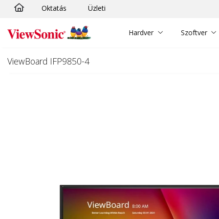
Oktatás
Üzleti
Ugrás a fő tartalomra
Hardver
Szoftver
ViewBoard IFP9850-4