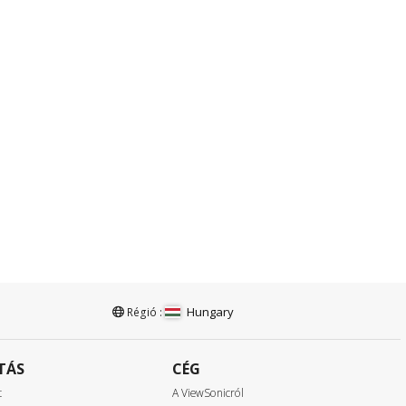
Hungary
Régió :
TÁS
CÉG
t
A ViewSonicról