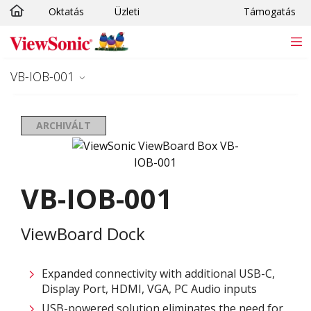
Oktatás
Üzleti
Támogatás
Ugrás a fő tartalomra
VB-IOB-001
ARCHIVÁLT
VB-IOB-001
ViewBoard Dock
Expanded connectivity with additional USB-C,
Display Port, HDMI, VGA, PC Audio inputs​
USB-powered solution eliminates the need for