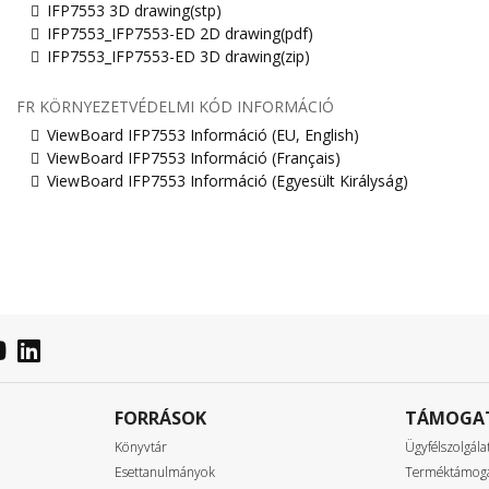
IFP7553 3D drawing(stp)
IFP7553_IFP7553-ED 2D drawing(pdf)
IFP7553_IFP7553-ED 3D drawing(zip)
FR KÖRNYEZETVÉDELMI KÓD INFORMÁCIÓ
ViewBoard IFP7553 Információ (EU, English)
ViewBoard IFP7553 Információ (Français)
ViewBoard IFP7553 Információ (Egyesült Királyság)
FORRÁSOK
TÁMOGA
Könyvtár
Ügyfélszolgála
Esettanulmányok
Terméktámog