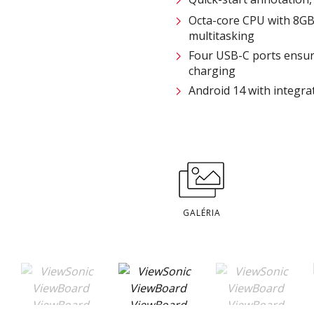
Octa-core CPU with 8G
multitasking
Four USB-C ports ensur
charging
Android 14 with integr
GALÉRIA