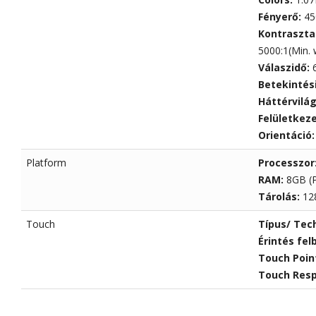
Fényerő:
45
Kontraszta
5000:1(Min. 
Válaszidő:
Betekintés
Háttérvilá
Felületkez
Orientáció
Platform
Processzor
RAM:
8GB (P
Tárolás:
12
Touch
Típus/ Tec
Érintés fel
Touch Poin
Touch Res