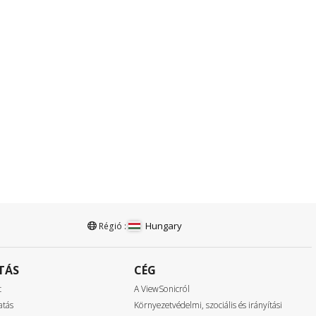
Hungary
Régió :
TÁS
CÉG
t
A ViewSonicról
atás
Környezetvédelmi, szociális és irányítási