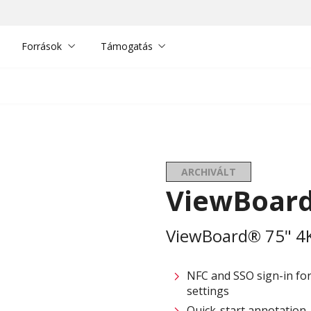
Források
Támogatás
ARCHIVÁLT
ViewBoard
ViewBoard® 75" 4K 
NFC and SSO sign-in for 
settings
Quick-start annotation, 