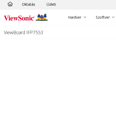
Oktatás
Üzleti
Ugrás a fő tartalomra
Hardver
Szoftver
ViewBoard IFP7553