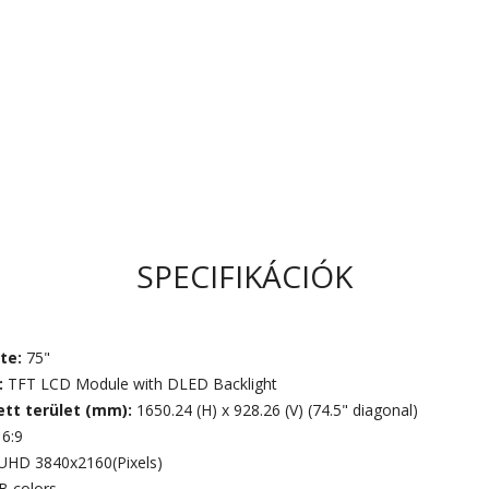
SPECIFIKÁCIÓK
te:
75"
:
TFT LCD Module with DLED Backlight
ett terület (mm):
1650.24 (H) x 928.26 (V) (74.5" diagonal)
16:9
UHD 3840x2160(Pixels)
B colors