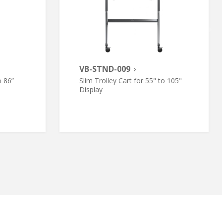
VB-STND-009
o 86”
Slim Trolley Cart for 55" to 105"
Display