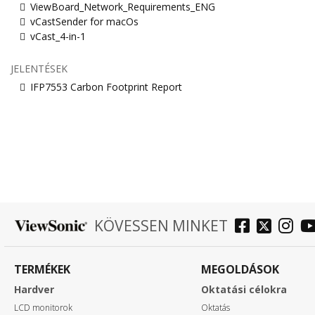
ViewBoard_Network_Requirements_ENG
vCastSender for macOs
vCast_4-in-1
JELENTÉSEK
IFP7553 Carbon Footprint Report
KÖVESSEN MINKET
TERMÉKEK
MEGOLDÁSOK
Hardver
Oktatási célokra
LCD monitorok
Oktatás