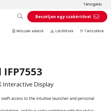
Támogatás
Beszéljen egy szakértővel
Műszaki adatok
Letöltések
Tartozékok
 IFP7553
Interactive Display
swift access to the intuitive launcher and personal
sketching, and four-color switching with the stylus