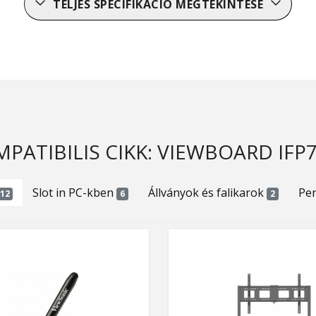
TELJES SPECIFIKÁCIÓ MEGTEKINTÉSE
PATIBILIS CIKK: VIEWBOARD IFP
Slot in PC-kben
Állványok és falikarok
Per
12
6
2