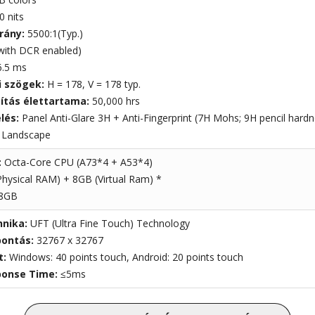
0 nits
rány:
5500:1(Typ.)
with DCR enabled)
6.5 ms
i szögek:
H = 178, V = 178 typ.
gítás élettartama:
50,000 hrs
elés:
Panel Anti-Glare 3H + Anti-Fingerprint (7H Mohs; 9H pencil hardn
:
Landscape
:
Octa-Core CPU (A73*4 + A53*4)
hysical RAM) + 8GB (Virtual Ram) *
8GB
hnika:
UFT (Ultra Fine Touch) Technology
bontás:
32767 x 32767
t:
Windows: 40 points touch, Android: 20 points touch
ponse Time:
≤5ms