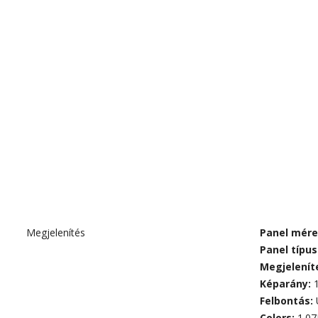
Megjelenítés
Panel mére
Panel típus
Megjelenít
Képarány:
Felbontás:
Colors:
1.07