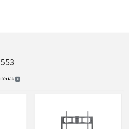
7553
ifériák
4