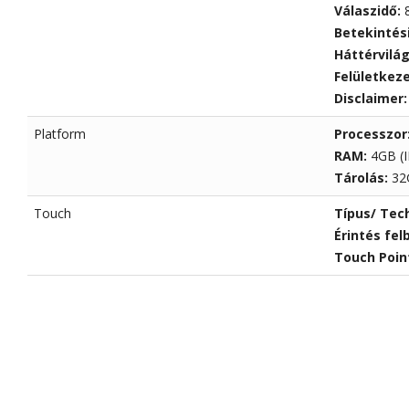
Válaszidő:
Betekintés
Háttérvilá
Felületkez
Disclaimer
Platform
Processzor
RAM:
4GB (
Tárolás:
32
Touch
Típus/ Tec
Érintés fel
Touch Poin