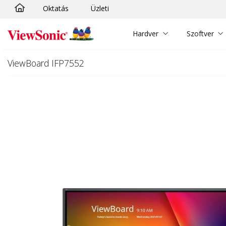
Oktatás
Üzleti
Ugrás a fő tartalomra
Hardver
Szoftver
ViewBoard IFP7552