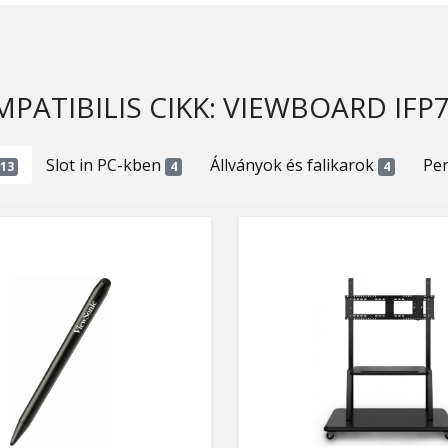
PATIBILIS CIKK: VIEWBOARD IFP
Slot in PC-kben
Állványok és falikarok
Per
13
4
4