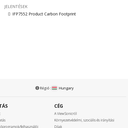
JELENTÉSEK
IFP7552 Product Carbon Footprint
Hungary
Régió :
TÁS
CÉG
t
A ViewSonicról
atás
Környezetvédelmi, szociális és irányítási
ztőprogramok/felhasználói
Díjak