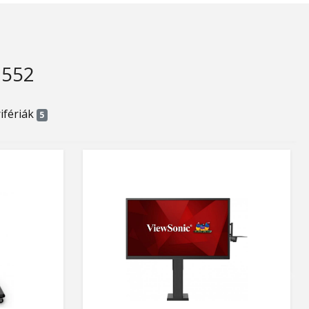
7552
ifériák
5