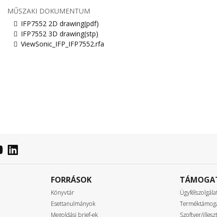
MŰSZAKI DOKUMENTUM
IFP7552 2D drawing(pdf)
IFP7552 3D drawing(stp)
ViewSonic_IFP_IFP7552.rfa
FORRÁSOK
TÁMOGA
Könyvtár
Ügyfélszolgála
Esettanulmányok
Terméktámog
Megoldási brief-ek
Szoftver/illes