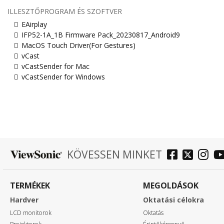
ILLESZTŐPROGRAM ÉS SZOFTVER
EAirplay
IFP52-1A_1B Firmware Pack_20230817_Android9
MacOS Touch Driver(For Gestures)
vCast
vCastSender for Mac
vCastSender for Windows
KÖVESSEN MINKET
TERMÉKEK
MEGOLDÁSOK
Hardver
Oktatási célokra
LCD monitorok
Oktatás