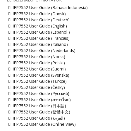
IFP7552 User Guide (Bahasa Indonesia)
IFP7552 User Guide (Dansk)
IFP7552 User Guide (Deutsch)
IFP7552 User Guide (English)
IFP7552 User Guide (Español )
IFP7552 User Guide (Français)
IFP7552 User Guide (Italiano)
IFP7552 User Guide (Nederlands)
IFP7552 User Guide (Norsk)
IFP7552 User Guide (Polski)
IFP7552 User Guide (Suomi)
IFP7552 User Guide (Svenska)
IFP7552 User Guide (Türkçe)
IFP7552 User Guide (Česky)
IFP7552 User Guide (Русский)
IFP7552 User Guide (ภาษาไทย)
IFP7552 User Guide (日本語)
IFP7552 User Guide (繁體中文)
IFP7552 User Guide (ﺍﻟﻌﺭﺑﻳﺔ)
IFP7552 User Guide (Online View)