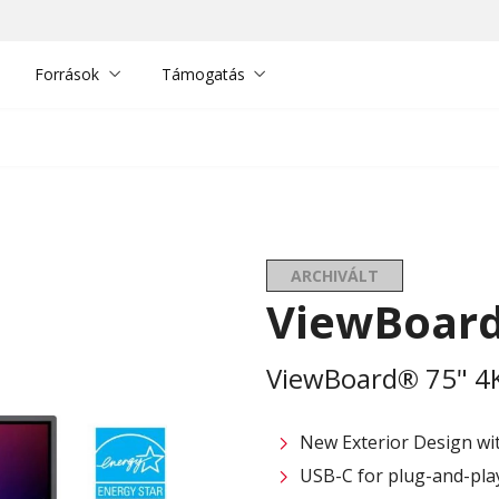
Források
Támogatás
ARCHIVÁLT
ViewBoard
ViewBoard® 75" 4K 
New Exterior Design wi
USB-C for plug-and-play 