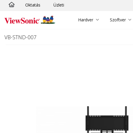
Oktatás
Üzleti
Ugrás a fő tartalomra
Hardver
Szoftver
VB-STND-007