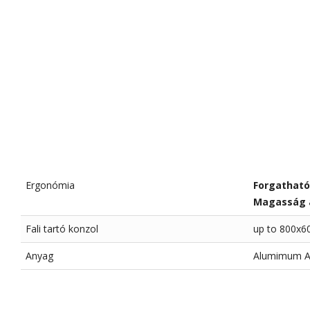
Ergonómia
Forgatható
Magasság á
Fali tartó konzol
up to 800x
Anyag
Alumimum All