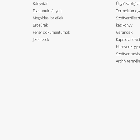
Könyvtár
Ügyfélszolgála
Esettanulmányok
Terméktámog
Megoldási brief-ek
Szoftver/illes
Brosúrák
kézikönyv
Fehér dokumentumok
Garanciák
Jelentések
Kapcsolatfelvét
Hardveres gyo
Szoftver tudás
Archív termék