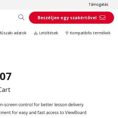
Támogatás
Beszéljen egy szakértővel
űszaki adatok
Letöltések
Kompatibilis termékek
07
Cart
-screen control for better lesson delivery​
ment for easy and fast access to ViewBoard ​