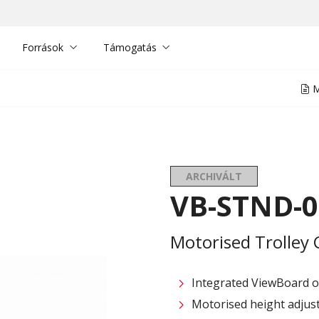
Források
Támogatás
M
ARCHIVÁLT
VB-STND-0
Motorised Trolley 
Integrated ViewBoard on
Motorised height adjust