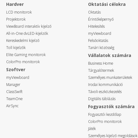
Hardver
Oktatási célokra
LCD monitorok
Oktatás
Projektorok
Érintőképernyő
ViewBoard interaktív kijelző
Hitelesítés
All-in-One dvLED-kijelzők
myViewboard
Kereskedelmi kijelző
Felsőoktatás
Toll kijelzők
Tanári közösség
Elite Gaming monitorok
Vállalatok számára
ColorPro monitorok
Business Home
Szoftver
Tárgyalótermek
myViewboard
Személyes munkaterületek
Manager
Irodai kommunikáció
ClassSwift
Távoli eszközkezelés
TeamOne
Digitális táblázás
AirSync
Fogyasztók számára
Fogyasztói kezdőlap
ColorPro monitorok
Játék
Személyes kijelző megoldások