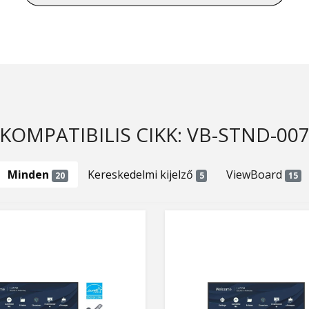
KOMPATIBILIS CIKK: VB-STND-00
Minden
Kereskedelmi kijelző
ViewBoard
20
5
15