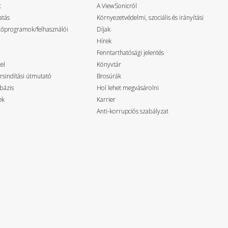
t
A ViewSonicról
atás
Környezetvédelmi, szociális és irányítási
ztőprogramok/felhasználói
Díjak
Hírek
Fenntarthatósági jelentés
el
Könyvtár
rsindítási útmutató
Brosúrák
bázis
Hol lehet megvásárolni
ek
Karrier
Anti-korrupciós szabályzat