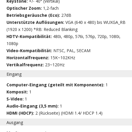
Keystone:
+/- 40° (Vertikal)
Optischer Zoom:
1,2-fach
Betriebsgeräusche (Eco):
27dB
Unterstützte Auflösungen:
VGA (640 x 480) bis WUXGA_RB
(1920 x 1200) *RB: Reduced Blanking
HDTV-Kompatibilität:
480i, 480p, 576i, 576p, 720p, 1080i,
1080p
Video-Kompatibilität:
NTSC, PAL, SECAM
Horizontalfrequenz:
15K~102KHz
Vertikalfrequenz:
23~120Hz
Eingang
Computer-Eingang (geteilt mit Komponente):
1
Komposit:
1
S-Video:
1
Audio-Eingang (3,5 mm):
1
HDMI (HDCP):
2 (Rückseite) (HDMI 1.4/ HDCP 1.4)
Ausgang