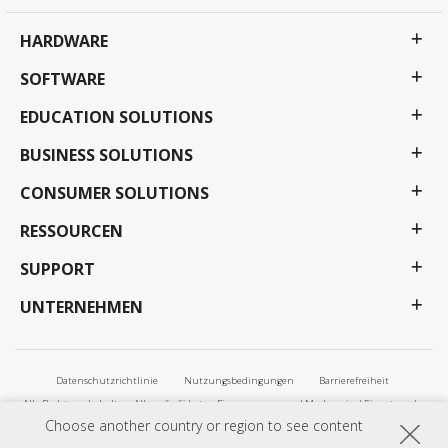
HARDWARE
SOFTWARE
EDUCATION SOLUTIONS
BUSINESS SOLUTIONS
CONSUMER SOLUTIONS
RESSOURCEN
SUPPORT
UNTERNEHMEN
Datenschutzrichtlinie
Nutzungsbedingungen
Barrierefreiheit
Alle Rechte vorbehalten. Alle aufgeführten Firmennamen und Marken sind Eigentum der
jeweiligen Unternehmen. Änderungen und Irrtümer vorbehalten. Alle Preise und
Choose another country or region to see content
Spezifikationen können jederzeit ohne vorherige Bekanntgabe geändert werden. Die Bilder
dienen ausschließlich zum Zweck der Veranschaulichung. Angebote und Aktionen können