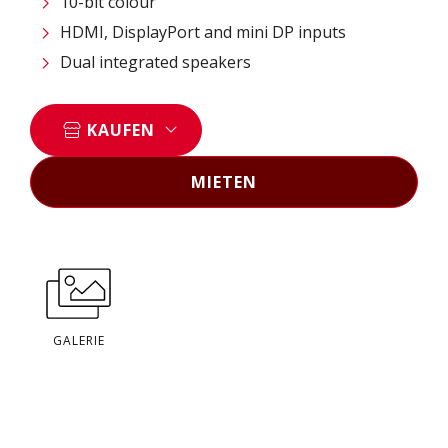
10-bit colour
HDMI, DisplayPort and mini DP inputs
Dual integrated speakers
KAUFEN
MIETEN
GALERIE