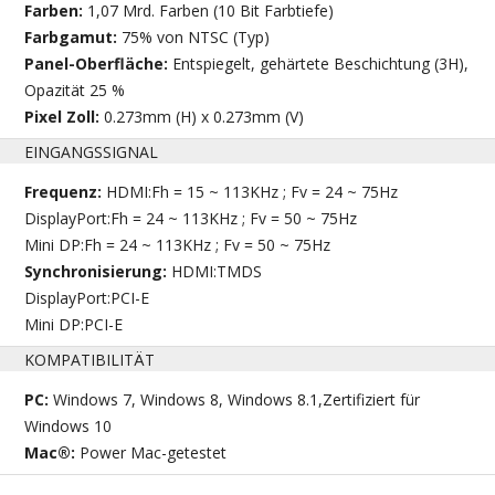
Farben:
1,07 Mrd. Farben (10 Bit Farbtiefe)
Farbgamut:
75% von NTSC (Typ)
Panel-Oberfläche:
Entspiegelt, gehärtete Beschichtung (3H),
Opazität 25 %
Pixel Zoll:
0.273mm (H) x 0.273mm (V)
EINGANGSSIGNAL
Frequenz:
HDMI:Fh = 15 ~ 113KHz ; Fv = 24 ~ 75Hz
DisplayPort:Fh = 24 ~ 113KHz ; Fv = 50 ~ 75Hz
Mini DP:Fh = 24 ~ 113KHz ; Fv = 50 ~ 75Hz
Synchronisierung:
HDMI:TMDS
DisplayPort:PCI-E
Mini DP:PCI-E
KOMPATIBILITÄT
PC:
Windows 7, Windows 8, Windows 8.1,Zertifiziert für
Windows 10
Mac®:
Power Mac-getestet