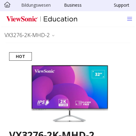
Bildungswesen
Business
Support
Skip to main content
VX3276-2K-MHD-2
HOT
VX3276-2K-MHD-2