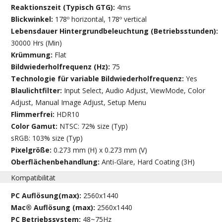
Reaktionszeit (Typisch GTG):
4ms
Blickwinkel:
178º horizontal, 178º vertical
Lebensdauer Hintergrundbeleuchtung (Betriebsstunden):
30000 Hrs (Min)
Krümmung:
Flat
Bildwiederholfrequenz (Hz):
75
Technologie für variable Bildwiederholfrequenz:
Yes
Blaulichtfilter:
Input Select, Audio Adjust, ViewMode, Color
Adjust, Manual Image Adjust, Setup Menu
Flimmerfrei:
HDR10
Color Gamut:
NTSC: 72% size (Typ)
sRGB: 103% size (Typ)
Pixelgröße:
0.273 mm (H) x 0.273 mm (V)
Oberflächenbehandlung:
Anti-Glare, Hard Coating (3H)
Kompatibilität
PC Auflösung(max):
2560x1440
Mac® Auflösung (max):
2560x1440
PC Betriebssystem:
48~75Hz