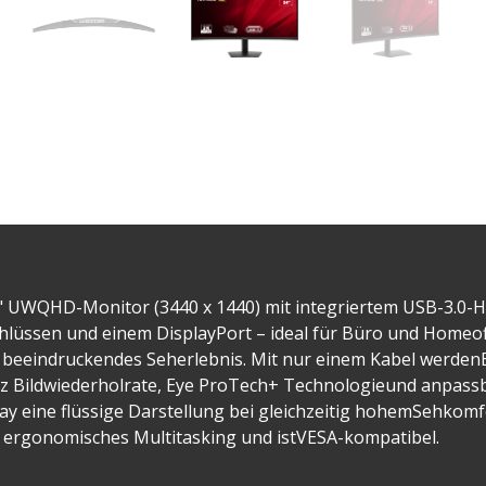
4" UWQHD-Monitor (3440 x 1440) mit integriertem USB-3.0-
üssen und einem DisplayPort – ideal für Büro und Homeoff
eeindruckendes Seherlebnis. Mit nur einem Kabel werdenBi
Hz Bildwiederholrate, Eye ProTech+ Technologieund anpas
lay eine flüssige Darstellung bei gleichzeitig hohemSehkom
t ergonomisches Multitasking und istVESA-kompatibel.