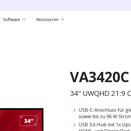
Software
Ressourcen
VA3420C
34" UWQHD 21:9 C
USB-C-Anschluss für gl
sowie bis zu 96 W Str
USB 3.0-Hub mit 1x Up
HDMI- und DisplayPort-