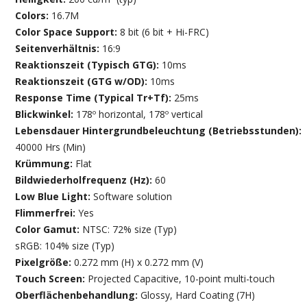
Colors:
16.7M
Color Space Support:
8 bit (6 bit + Hi-FRC)
Seitenverhältnis:
16:9
Reaktionszeit (Typisch GTG):
10ms
Reaktionszeit (GTG w/OD):
10ms
Response Time (Typical Tr+Tf):
25ms
Blickwinkel:
178º horizontal, 178º vertical
Lebensdauer Hintergrundbeleuchtung (Betriebsstunden):
40000 Hrs (Min)
Krümmung:
Flat
Bildwiederholfrequenz (Hz):
60
Low Blue Light:
Software solution
Flimmerfrei:
Yes
Color Gamut:
NTSC: 72% size (Typ)
sRGB: 104% size (Typ)
Pixelgröße:
0.272 mm (H) x 0.272 mm (V)
Touch Screen:
Projected Capacitive, 10-point multi-touch
Oberflächenbehandlung:
Glossy, Hard Coating (7H)