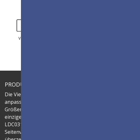
VIDEO
GALERIE
PRODUKTÜBERSICHT
Die ViewSonic LDC-Serie ist ein innovatives,
anpassbares All-in-One-LED-Display, das flexible
Größen und mühelose Installation bietet - alles in einer
einzigen Lösung. Kombinieren Sie das LED-Gehäuse
LDC031-150, um Videowände in verschiedenen
Seitenverhältnissen und Größen zu erstellen und so ein
überzeugendes Digital Signage zu schaffen, das Ihre