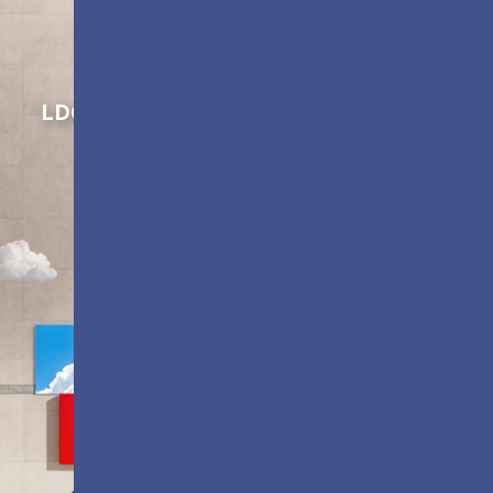
Innovation gestalten
LDC Series
Anpassbare All-in-One-LED-
Anzeigen