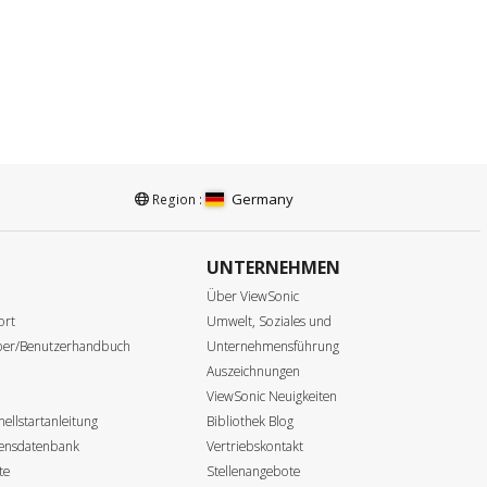
Germany
Region :
UNTERNEHMEN
e
Über ViewSonic
ort
Umwelt, Soziales und
iber/Benutzerhandbuch
Unternehmensführung
Auszeichnungen
ViewSonic Neuigkeiten
ellstartanleitung
Bibliothek Blog
sensdatenbank
Vertriebskontakt
te
Stellenangebote