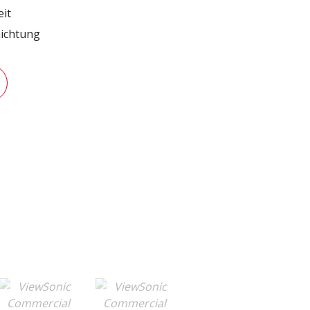
eit
hichtung