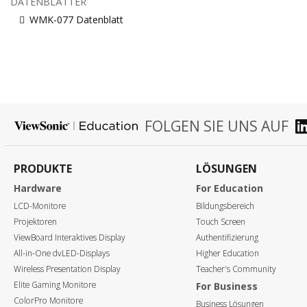
DATENBLÄTTER
WMK-077 Datenblatt
FOLGEN SIE UNS AUF
PRODUKTE
LÖSUNGEN
Hardware
For Education
LCD-Monitore
Bildungsbereich
Projektoren
Touch Screen
ViewBoard Interaktives Display
Authentifizierung
All-in-One dvLED-Displays
Higher Education
Wireless Presentation Display
Teacher's Community
Elite Gaming Monitore
For Business
ColorPro Monitore
Business Lösungen