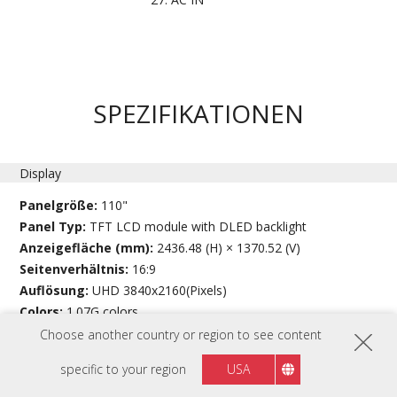
SPEZIFIKATIONEN
Display
Panelgröße:
110"
Panel Typ:
TFT LCD module with DLED backlight
Anzeigefläche (mm):
2436.48 (H) × 1370.52 (V)
Seitenverhältnis:
16:9
Auflösung:
UHD 3840x2160(Pixels)
Colors:
1.07G colors
Helligkeit:
400 nits
Choose another country or region to see content
Kontrast:
1200:1(Typ.)
specific to your region
USA
5000:1(Min. with DCR enabled)
Reaktionszeit:
8ms