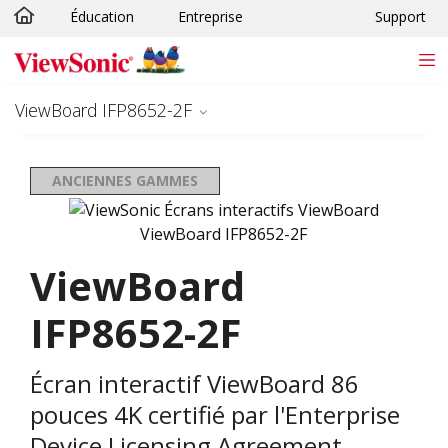
Éducation
Entreprise
Support
Passer au contenu principal
ViewBoard IFP8652-2F
ANCIENNES GAMMES
ViewBoard
IFP8652-2F
Écran interactif ViewBoard 86
pouces 4K certifié par l'Enterprise
Device Licensing Agreement