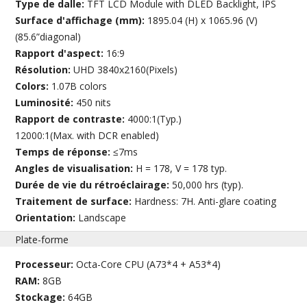
Type de dalle:
TFT LCD Module with DLED Backlight, IPS
Surface d'affichage (mm):
1895.04 (H) x 1065.96 (V)
(85.6”diagonal)
Rapport d'aspect:
16:9
Résolution:
UHD 3840x2160(Pixels)
Colors:
1.07B colors
Luminosité:
450 nits
Rapport de contraste:
4000:1(Typ.)
12000:1(Max. with DCR enabled)
Temps de réponse:
≤7ms
Angles de visualisation:
H = 178, V = 178 typ.
Durée de vie du rétroéclairage:
50,000 hrs (typ).
Traitement de surface:
Hardness: 7H. Anti-glare coating
Orientation:
Landscape
Plate-forme
Processeur:
Octa-Core CPU (A73*4 + A53*4)
RAM:
8GB
Stockage:
64GB