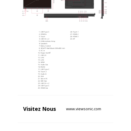
USB Type-C
Touch 1
HDMI In
HDMI 2
Touch
HDMI 3
USB 3.0 x 2
DP
8-Microphone Array
Speakers
Menu Control
VESA® Wall Mount 800x600 mm
AC In
Power On/Off
USB 2.0
LAN
LAN
SPDIF
Audio Out
RS232
USB Type-C
Touch 2
Audio In
VGA
Slot-in PC
WiFi Slot
USB 3.0 x 2
USB Type-C
HDMI Out
Visitez
Nous
www.viewsonic.com