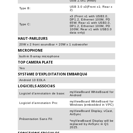
USB 2.0x1 (Rear)
USB 3.0 x3(Front x1; Rear x
Type B:
2)
x3 (Front x1 with USB3.0,
DP1.2, Ethernet 100M, PD
65W; Rear x1 with USB3.0,
Type C:
DP1.2, Ethernet 100M, PD
100W; Rear x1 with USB3.0
data only)
HAUT-PARLEURS
20W x 2 front soundbar + 20W x 1 subwoofer
MICROPHONE
built-in 8-array microphone
TOP CAMERA PLATE
Yes
SYSTèME D'EXPLOITATION EMBARQUé
Android 13 EDLA
LOGICIELS ASSOCIéS
myViewBoard WhiteBoard for
Logiciel d'annotation de base:
Android
myViewBoard WhiteBoard for
Logiciel d'annotation Pro:
Windows (embedded in VPC)
myViewBoard Display, vCast,
AirSync
Présentation Sans Fil:
*myViewBoard Display will be
replaced by AirSync in Q1
2025.
FONCTIONS SPéCIALES