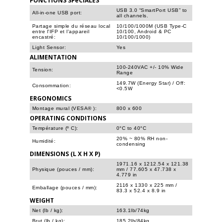
USB 3.0 “SmartPort USB” to
All-in-one USB port:
all channels.
Partage simple du réseau local
10/100/1000M (USB Type-C
entre l'IFP et l'appareil
10/100, Android & PC
encastré:
10/100/1000)
Light Sensor:
Yes
ALIMENTATION
100-240VAC +/- 10% Wide
Tension:
Range
149.7W (Energy Star) / Off:
Consommation:
<0.5W
ERGONOMICS
Montage mural (VESA® ):
800 x 600
OPERATING CONDITIONS
Température (º C):
0°C to 40°C
20% ~ 80% RH non-
Humidité:
condensing
DIMENSIONS (L X H X P)
1971.16 x 1212.54 x 121.38
Physique (pouces / mm):
mm / 77.605 x 47.738 x
4.779 in
2116 x 1330 x 225 mm /
Emballage (pouces / mm):
83.3 x 52.4 x 8.9 in
WEIGHT
Net (lb / kg):
163.1lb/74kg
Brut (lb / kg):
185.2lb/84kg