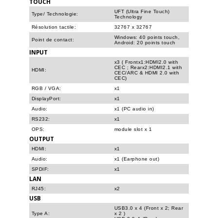
TOUCH
UFT (Ultra Fine Touch)
Type/ Technologie:
Technology
Résolution tactile:
32767 x 32767
Windows: 40 points touch,
Point de contact:
Android: 20 points touch
INPUT
x3 ( Frontx1:HDMI2.0 with
CEC ; Rearx2:HDMI2.1 with
HDMI:
CEC/ARC & HDMI 2.0 with
CEC)
RGB / VGA:
x1
DisplayPort:
x1
Audio:
x1 (PC audio in)
RS232:
x1
OPS:
module slot x 1
OUTPUT
HDMI:
x1
Audio:
x1 (Earphone out)
SPDIF:
x1
LAN
RJ45:
x2
USB
USB3.0 x 4 (Front x 2; Rear
Type A:
x 2 )