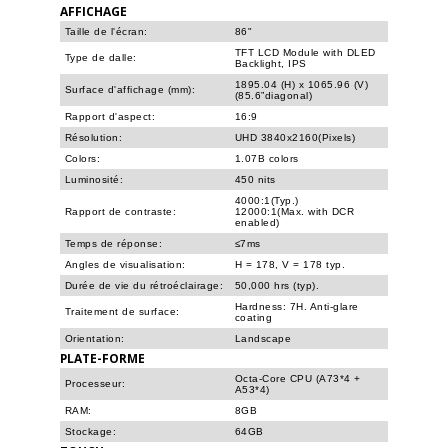
AFFICHAGE
Taille de l'écran:
86"
TFT LCD Module with DLED
Type de dalle:
Backlight, IPS
1895.04 (H) x 1065.96 (V)
Surface d'affichage (mm):
(85.6”diagonal)
Rapport d'aspect:
16:9
Résolution:
UHD 3840x2160(Pixels)
Colors:
1.07B colors
Luminosité:
450 nits
4000:1(Typ.)
Rapport de contraste:
12000:1(Max. with DCR
enabled)
Temps de réponse:
≤7ms
Angles de visualisation:
H = 178, V = 178 typ.
Durée de vie du rétroéclairage:
50,000 hrs (typ).
Hardness: 7H. Anti-glare
Traitement de surface:
coating
Orientation:
Landscape
PLATE-FORME
Octa-Core CPU (A73*4 +
Processeur:
A53*4)
RAM:
8GB
Stockage:
64GB