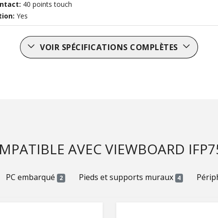
ontact:
40 points touch
tion:
Yes
VOIR SPÉCIFICATIONS COMPLÈTES
MPATIBLE AVEC VIEWBOARD IFP7
PC embarqué
Pieds et supports muraux
Périp
2
4