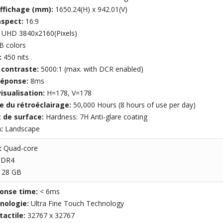
affichage (mm):
1650.24(H) x 942.01(V)
aspect:
16:9
:
UHD 3840x2160(Pixels)
B colors
:
450 nits
 contraste:
5000:1 (max. with DCR enabled)
réponse:
8ms
isualisation:
H=178, V=178
e du rétroéclairage:
50,000 Hours (8 hours of use per day)
 de surface:
Hardness: 7H Anti-glare coating
n:
Landscape
:
Quad-core
DDR4
128 GB
onse time:
< 6ms
nologie:
Ultra Fine Touch Technology
tactile:
32767 x 32767