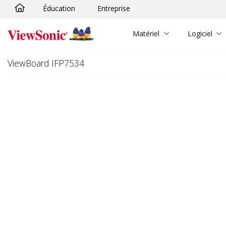
Éducation
Entreprise
Passer au contenu principal
Matériel
Logiciel
ViewBoard IFP7534