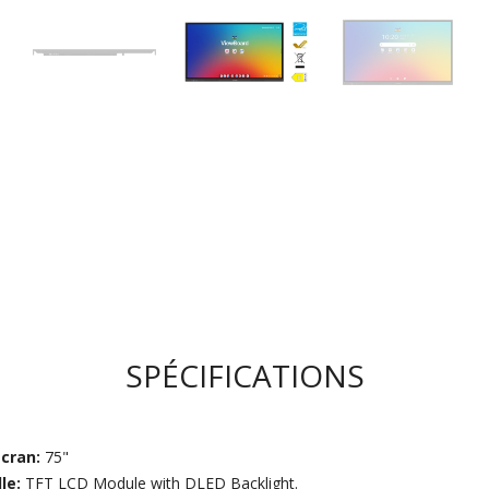
SPÉCIFICATIONS
écran:
75"
le:
TFT LCD Module with DLED Backlight.