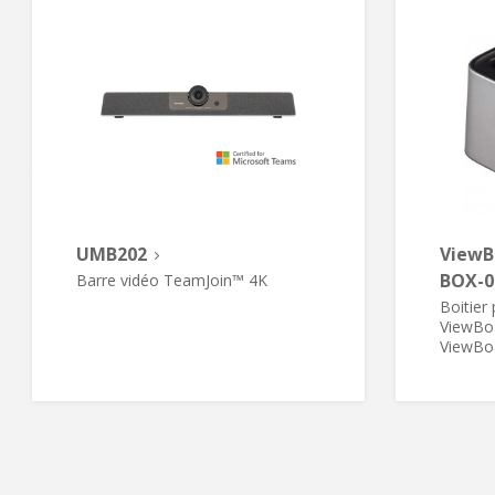
UMB202
ViewB
BOX-0
Barre vidéo TeamJoin™ 4K
Boitier
ViewBoa
ViewBo