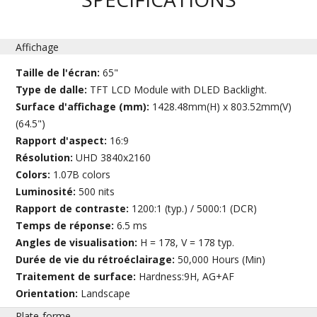
Affichage
Taille de l'écran:
65"
Type de dalle:
TFT LCD Module with DLED Backlight.
Surface d'affichage (mm):
1428.48mm(H) x 803.52mm(V)
(64.5")
Rapport d'aspect:
16:9
Résolution:
UHD 3840x2160
Colors:
1.07B colors
Luminosité:
500 nits
Rapport de contraste:
1200:1 (typ.) / 5000:1 (DCR)
Temps de réponse:
6.5 ms
Angles de visualisation:
H = 178, V = 178 typ.
Durée de vie du rétroéclairage:
50,000 Hours (Min)
Traitement de surface:
Hardness:9H, AG+AF
Orientation:
Landscape
Plate-forme