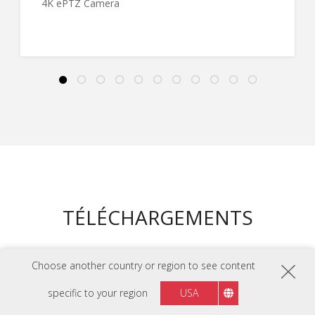
4K ePTZ Camera
TÉLÉCHARGEMENTS
FEUILLE DE DONNÉES
Choose another country or region to see content
IFP6551 Fiche Produit
specific to your region
USA
GUIDES DE L'UTILISATEUR