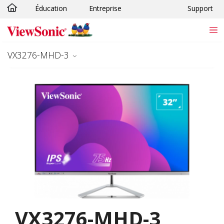
Éducation
Entreprise
Support
Passer au contenu principal
VX3276-MHD-3
VX3276-MHD-3