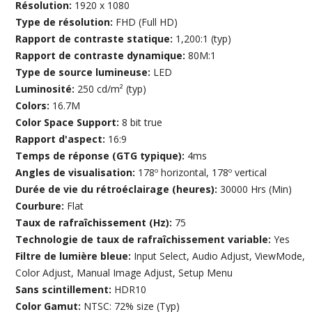
Résolution:
1920 x 1080
Type de résolution:
FHD (Full HD)
Rapport de contraste statique:
1,200:1 (typ)
Rapport de contraste dynamique:
80M:1
Type de source lumineuse:
LED
Luminosité:
250 cd/m² (typ)
Colors:
16.7M
Color Space Support:
8 bit true
Rapport d'aspect:
16:9
Temps de réponse (GTG typique):
4ms
Angles de visualisation:
178º horizontal, 178º vertical
Durée de vie du rétroéclairage (heures):
30000 Hrs (Min)
Courbure:
Flat
Taux de rafraîchissement (Hz):
75
Technologie de taux de rafraîchissement variable:
Yes
Filtre de lumière bleue:
Input Select, Audio Adjust, ViewMode,
Color Adjust, Manual Image Adjust, Setup Menu
Sans scintillement:
HDR10
Color Gamut:
NTSC: 72% size (Typ)