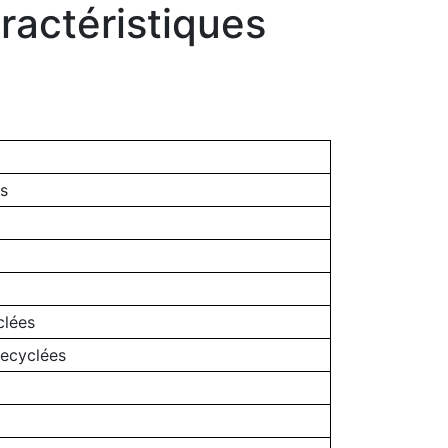
ractéristiques
s
clées
ecyclées