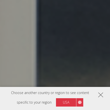
Choose another country or region to see content
specific to your region
USA