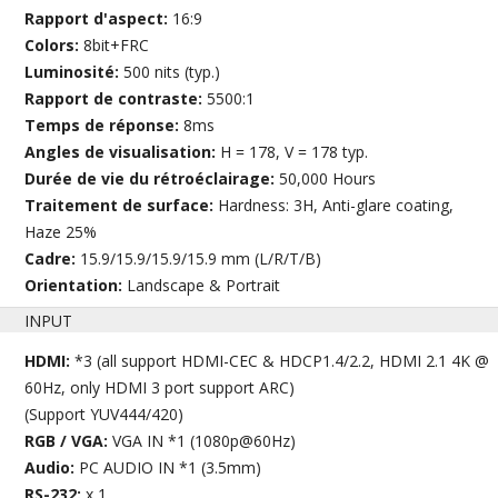
Rapport d'aspect:
16:9
Colors:
8bit+FRC
Luminosité:
500 nits (typ.)
Rapport de contraste:
5500:1
Temps de réponse:
8ms
Angles de visualisation:
H = 178, V = 178 typ.
Durée de vie du rétroéclairage:
50,000 Hours
Traitement de surface:
Hardness: 3H, Anti-glare coating,
Haze 25%
Cadre:
15.9/15.9/15.9/15.9 mm (L/R/T/B)
Orientation:
Landscape & Portrait
INPUT
HDMI:
*3 (all support HDMI-CEC & HDCP1.4/2.2, HDMI 2.1 4K @
60Hz, only HDMI 3 port support ARC)
(Support YUV444/420)
RGB / VGA:
VGA IN *1 (1080p@60Hz)
Audio:
PC AUDIO IN *1 (3.5mm)
RS-232:
x 1