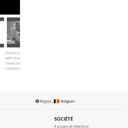
Here’s to Learning
Here’s to Learning
Here’s to Learning
with Wonder (15s) -
Seamlessly (15s) -
Anywhere (15s) -
ViewSonic Education
ViewSonic Education
ViewSonic Education
Solutions
Solutions
Solutions
Belgium
Région :
SOCIÉTÉ
À propos de ViewSonic