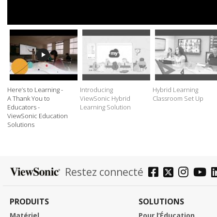
Here’s to Learning -
Introducing
Hybrid Learning
A Thank You to
ViewSonic Hybrid
Classroom Set Up
Educators -
Learning Solution
ViewSonic Education
Solutions
Restez connecté
PRODUITS
SOLUTIONS
Matériel
Pour l’Éducation