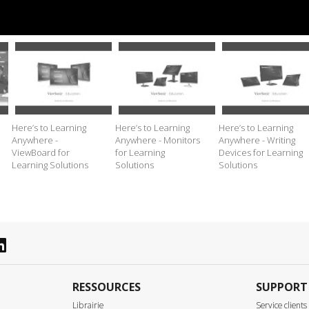
Here’s to Learning
Here’s to Learning
Here’s to Learning
Anywhere -
Anywhere - Monitors
Anywhere - Writing
ViewBoard for
for Learning
Devices for Learning
Learning Solutions
Solutions
Solutions
RESSOURCES
SUPPORT
Librairie
Service clients