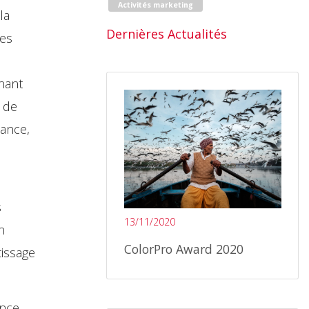
Activités marketing
la
Dernières Actualités
des
nant
e de
tance,
s
13/11/2020
n
ColorPro Award 2020
tissage
nce.