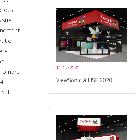
ec des
visuel
ignement
out en
ère
on
11/02/2020
n nombre
ViewSonic à l'ISE 2020
et
 qui