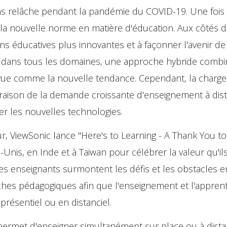
ns relâche pendant la pandémie du COVID-19. Une fois 
 la nouvelle norme en matière d'éducation. Aux côtés 
ns éducatives plus innovantes et à façonner l'avenir de
dus dans tous les domaines, une approche hybride combi
révue comme la nouvelle tendance. Cependant, la charg
en raison de la demande croissante d'enseignement à dis
ter les nouvelles technologies.
r, ViewSonic lance "Here's to Learning - A Thank You to
Unis, en Inde et à Taiwan pour célébrer la valeur qu'il
 enseignants surmontent les défis et les obstacles e
hes pédagogiques afin que l'enseignement et l'appren
présentiel ou en distanciel.
l permet d'enseigner simultanément sur place ou à dista