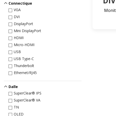
DI
Connectique
VGA
Monite
DVI
DisplayPort
Mini DisplayPort
HDMI
Micro-HDMI
USB
USB Type-C
Thunderbolt
Ethernet/RJ45
Dalle
SuperClear® IPS
SuperClear® VA
TN
OLED