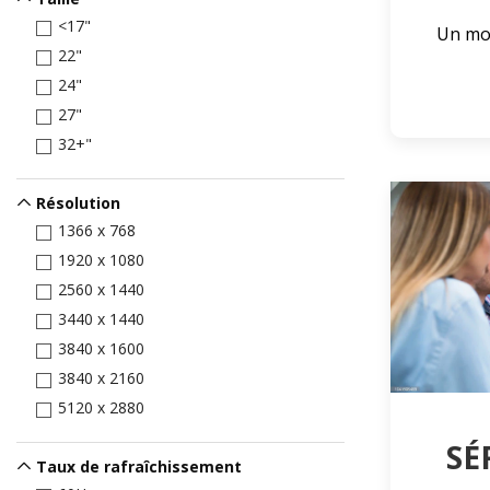
<17"
Un mon
22"
24"
27"
32+"
Résolution
1366 x 768
1920 x 1080
2560 x 1440
3440 x 1440
3840 x 1600
3840 x 2160
5120 x 2880
SÉ
Taux de rafraîchissement