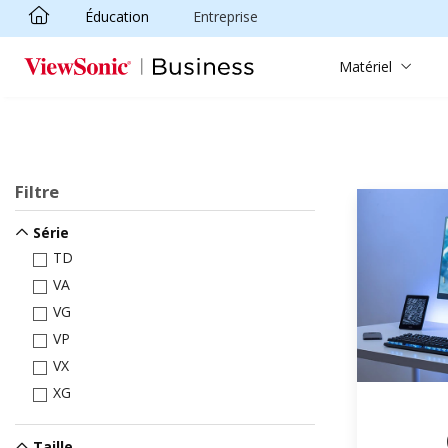
Éducation
Entreprise
Passer au contenu principal
Matériel
Filtre
Série
TD
VA
VG
VP
VX
XG
Taille