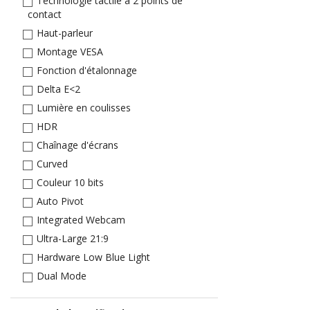
Technologie tactile à 2 points de
contact
Haut-parleur
Montage VESA
Fonction d'étalonnage
Delta E<2
Lumière en coulisses
HDR
Chaînage d'écrans
Curved
Couleur 10 bits
Auto Pivot
Integrated Webcam
Ultra-Large 21:9
Hardware Low Blue Light
Dual Mode