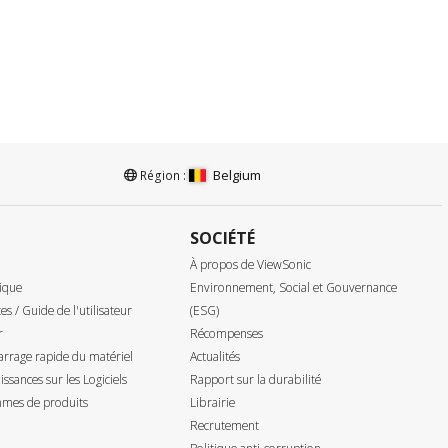
Belgium
Région :
SOCIÉTÉ
À propos de ViewSonic
ique
Environnement, Social et Gouvernance
tes / Guide de l'utilisateur
(ESG)
r
Récompenses
rrage rapide du matériel
Actualités
ssances sur les Logiciels
Rapport sur la durabilité
mes de produits
Librairie
Recrutement