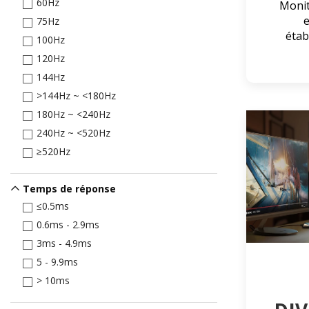
60Hz
Monit
e
75Hz
étab
100Hz
120Hz
144Hz
>144Hz ~ <180Hz
180Hz ~ <240Hz
240Hz ~ <520Hz
≥520Hz
Temps de réponse
≤0.5ms
0.6ms - 2.9ms
3ms - 4.9ms
5 - 9.9ms
> 10ms