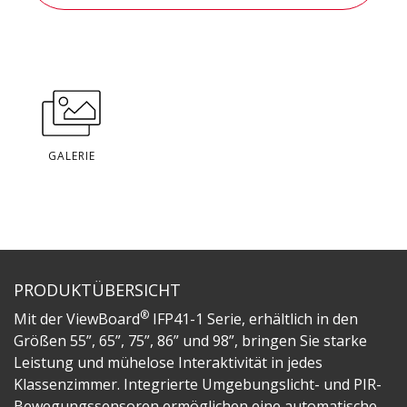
GALERIE
PRODUKTÜBERSICHT
®
Mit der ViewBoard
IFP41-1 Serie, erhältlich in den
Größen 55”, 65”, 75”, 86” und 98”, bringen Sie starke
Leistung und mühelose Interaktivität in jedes
Klassenzimmer. Integrierte Umgebungslicht- und PIR-
Bewegungssensoren ermöglichen eine automatische