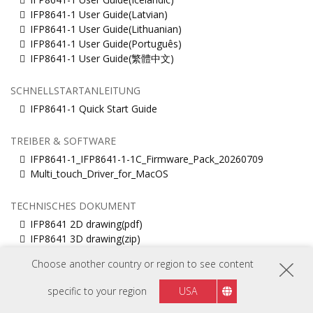
IFP8641-1 User Guide(Latvian)
IFP8641-1 User Guide(Lithuanian)
IFP8641-1 User Guide(Português)
IFP8641-1 User Guide(繁體中文)
SCHNELLSTARTANLEITUNG
IFP8641-1 Quick Start Guide
TREIBER & SOFTWARE
IFP8641-1_IFP8641-1-1C_Firmware_Pack_20260709
Multi_touch_Driver_for_MacOS
TECHNISCHES DOKUMENT
IFP8641 2D drawing(pdf)
IFP8641 3D drawing(zip)
Choose another country or region to see content
BERICHTE
IFP8641-1 BSMI RoHS
specific to your region
USA