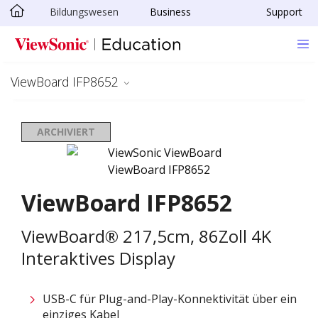
Bildungswesen
Business
Support
Skip to main content
ViewBoard IFP8652
ARCHIVIERT
ViewBoard IFP8652
ViewBoard® 217,5cm, 86Zoll 4K
Interaktives Display
USB-C für Plug-and-Play-Konnektivität über ein
einziges Kabel