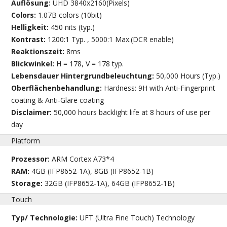
Auflösung:
UHD 3840x2160(Pixels)
Colors:
1.07B colors (10bit)
Helligkeit:
450 nits (typ.)
Kontrast:
1200:1 Typ. , 5000:1 Max.(DCR enable)
Reaktionszeit:
8ms
Blickwinkel:
H = 178, V = 178 typ.
Lebensdauer Hintergrundbeleuchtung:
50,000 Hours (Typ.)
Oberflächenbehandlung:
Hardness: 9H with Anti-Fingerprint
coating & Anti-Glare coating
Disclaimer:
50,000 hours backlight life at 8 hours of use per
day
Platform
Prozessor:
ARM Cortex A73*4
RAM:
4GB (IFP8652-1A), 8GB (IFP8652-1B)
Storage:
32GB (IFP8652-1A), 64GB (IFP8652-1B)
Touch
Typ/ Technologie:
UFT (Ultra Fine Touch) Technology