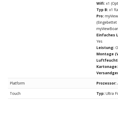
Wifi:
x1 (Op
Typ B:
x1 f
Pro:
myView
(Eingebettet
myViewBoard
Einfaches 
Yes
Leistung:
O
Montage (V
Luftfeucht
Kartonage
Versandge
Platform
Prozessor:
Touch
Typ:
Ultra 