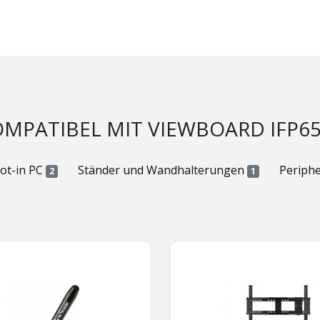
MPATIBEL MIT VIEWBOARD IFP6
lot-in PC
Ständer und Wandhalterungen
Periph
2
1