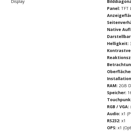
Display
Bilddiagon
Panel:
TFT 
Anzeigeflä
Seitenverhä
Native Auf
Darstellba
Helligkeit:
Kontrastve
Reaktionsz
Betrachtun
Oberfläch
Installatio
RAM:
2GB 
Speicher:
1
Touchpunk
RGB / VGA:
Audio:
x1 (P
RS232:
x1
OPS:
x1 (Opt