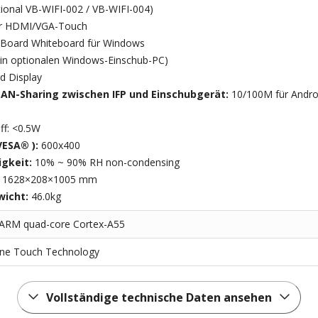
tional VB-WIFI-002 / VB-WIFI-004)
ür HDMI/VGA-Touch
Board Whiteboard für Windows
 in optionalen Windows-Einschub-PC)
 Display
LAN-Sharing zwischen IFP und Einschubgerät:
10/100M für Androi
ff: <0.5W
ESA® ):
600x400
igkeit:
10% ~ 90% RH non-condensing
:
1628×208×1005 mm
wicht:
46.0kg
ARM quad-core Cortex-A55
Fine Touch Technology
Vollständige technische Daten ansehen