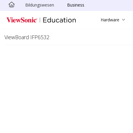
Bildungswesen
Business
Skip to main content
Hardware
ViewBoard IFP6532