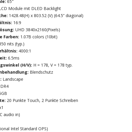
ale:
65"
LCD Module mit DLED Backlight
che:
1428.48(H) x 803.52 (V) (64.5” diagonal)
ltnis:
16:9
lösung:
UHD 3840x2160(Pixels)
re Farben:
1.07B colors (10bit)
350 nits (typ.)
rhältnis:
4000:1
eit:
6.5ms
gswinkel (H/V):
H = 178, V = 178 typ.
enbehandlung:
Blendschutz
n:
Landscape
DDR4
6GB
te:
20 Punkte Touch, 2 Punkte Schreiben
x1
C audio in)
ional Intel Standard OPS)