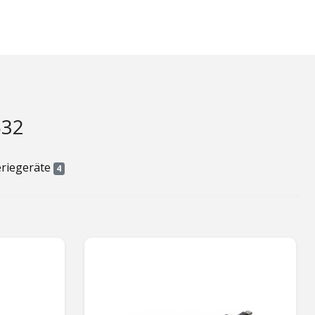
532
eriegeräte
4