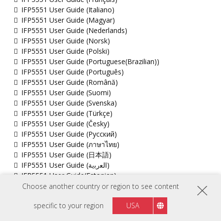
IFP5551 User Guide (Italiano)
IFP5551 User Guide (Magyar)
IFP5551 User Guide (Nederlands)
IFP5551 User Guide (Norsk)
IFP5551 User Guide (Polski)
IFP5551 User Guide (Portuguese(Brazilian))
IFP5551 User Guide (Português)
IFP5551 User Guide (Română)
IFP5551 User Guide (Suomi)
IFP5551 User Guide (Svenska)
IFP5551 User Guide (Türkçe)
IFP5551 User Guide (Česky)
IFP5551 User Guide (Русский)
IFP5551 User Guide (ภาษาไทย)
IFP5551 User Guide (日本語)
IFP5551 User Guide (ﺍﻟﻌﺭﺑﻳﺔ)
IFP5551 User Guide(Estonian)
IFP5551 User Guide(Icelandic)
Choose another country or region to see content
IFP5551 User Guide(Latvian)
specific to your region
USA
IFP5551 User Guide(Lithuanian)