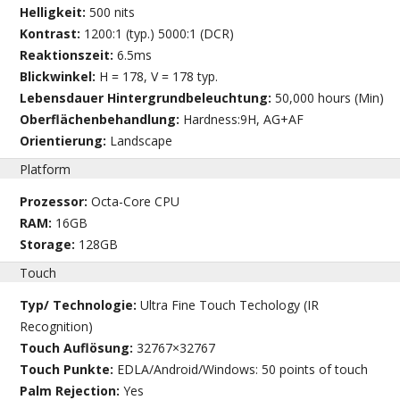
Helligkeit:
500 nits
Kontrast:
1200:1 (typ.) 5000:1 (DCR)
Reaktionszeit:
6.5ms
Blickwinkel:
H = 178, V = 178 typ.
Lebensdauer Hintergrundbeleuchtung:
50,000 hours (Min)
Oberflächenbehandlung:
Hardness:9H, AG+AF
Orientierung:
Landscape
Platform
Prozessor:
Octa-Core CPU
RAM:
16GB
Storage:
128GB
Touch
Typ/ Technologie:
Ultra Fine Touch Techology (IR
Recognition)
Touch Auflösung:
32767×32767
Touch Punkte:
EDLA/Android/Windows: 50 points of touch
Palm Rejection:
Yes