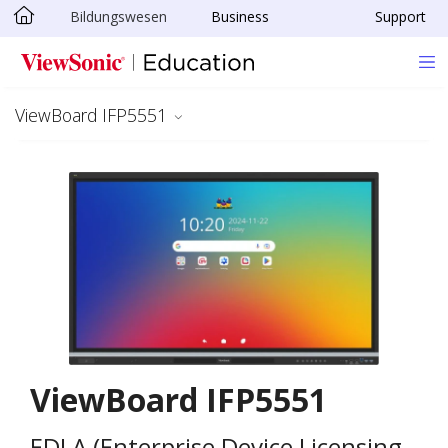
Bildungswesen
Business
Support
Skip to main content
ViewBoard IFP5551
ViewBoard IFP5551
EDLA (Enterprise Device Licensing