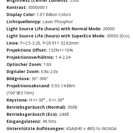
Brightness (Center Lumens):
5500
Kontrast:
3000000:1
Display Color:
1.07 Billion Colors
Lichtquellentyp:
Laser Phosphor
Light Source Life (hours) with Normal Mode:
20000
Light Source Life (hours) with SuperEco Mode:
30000 (Eco)
Linse:
F=2.5-3.26, f=20.911-32.62mm
Projektions Offset:
132%+/-10%
Projektionsverhältnis:
1.4-2.24
Optischer Zoom:
1.6X
Digitaler Zoom:
0.8x-2.0x
Bildgrösse:
30"-300"
Projektionsabstand:
0.93-14.88m
(100"@3.10m)
Keystone:
H:+/-30° , V:+/-30°
Betriebsgeräusch (Normal):
30dB
Betriebsgeräusch (Eco):
24dB
Eingangslatenz:
49.5ms
Unterstützte Auflösungen:
VGA(640 x 480) to WUXGA