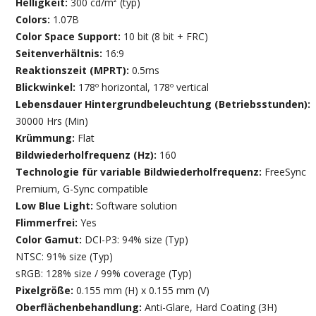
Helligkeit:
300 cd/m² (typ)
Colors:
1.07B
Color Space Support:
10 bit (8 bit + FRC)
Seitenverhältnis:
16:9
Reaktionszeit (MPRT):
0.5ms
Blickwinkel:
178º horizontal, 178º vertical
Lebensdauer Hintergrundbeleuchtung (Betriebsstunden):
30000 Hrs (Min)
Krümmung:
Flat
Bildwiederholfrequenz (Hz):
160
Technologie für variable Bildwiederholfrequenz:
FreeSync
Premium, G-Sync compatible
Low Blue Light:
Software solution
Flimmerfrei:
Yes
Color Gamut:
DCI-P3: 94% size (Typ)
NTSC: 91% size (Typ)
sRGB: 128% size / 99% coverage (Typ)
Pixelgröße:
0.155 mm (H) x 0.155 mm (V)
Oberflächenbehandlung:
Anti-Glare, Hard Coating (3H)