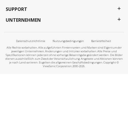
SUPPORT
UNTERNEHMEN
Datenschutzrichtlinie
Nutzungsbedingungen
Barrierefreiheit
Alle Rechte vorbehalten. Alle aufgeführten Firmennamen und Marken sind Eigentum der
jeweiligen Unternehmen. Änderungen und Irrtümer vorbehalten. Alle Preise und
Spezifikationen können jederzeit ohne vorherige Bekanntgabe geändert werden. Die Bilder
dienen ausschließlich zum Zweck der Veranschaulichung. Angebote und Aktionen können
je nach Land variieren. Es gelten die allgemeinen Geschäftsbedingungen. Copyright ©
ViewSonic Corporation 2000-2026.