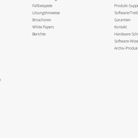
Fallbeispiele
Produkt-Supp
Lösungshinweise
Software/Tre
Broschüren
Garantien
White Papers
Kontakt
Berichte
Hardware Schn
Software-Wis
Archiv-Produk
n