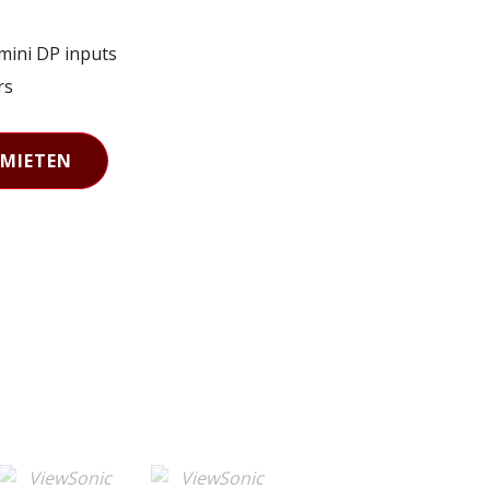
mini DP inputs
rs
MIETEN