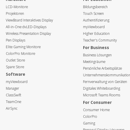
LCD-Monitore
Bildungsbereich
Projektoren
Touch Screen
ViewBoard Interaktives Display
Authentifizierung
All-in-One dvLED-Displays
myViewboard
Wireless Presentation Display
Higher Education
Pen Displays
Teacher's Community
Elite Gaming Monitore
For Business
ColorPro Monitore
Business Lösungen
Outlet Store
Meetingräume
Spare Store
Persönliche Arbeitsplätze
Software
Unternehmenskommunikatio
myViewboard
Fernverwaltung von Geräten
Manager
Digitales Whiteboarding
ClassSwift
Microsoft Teams Rooms
TeamOne
For Consumer
AirSync
Consumer Home
ColorPro
Gaming
Personal Display-Lösungen