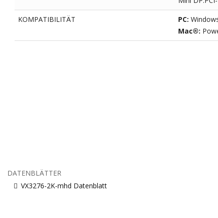
Mini DP:PCI-
KOMPATIBILITÄT
PC:
Windows 
Mac®:
Powe
DATENBLÄTTER
VX3276-2K-mhd Datenblatt