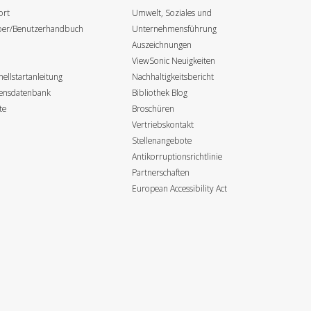
ort
Umwelt, Soziales und
iber/Benutzerhandbuch
Unternehmensführung
Auszeichnungen
ViewSonic Neuigkeiten
ellstartanleitung
Nachhaltigkeitsbericht
sensdatenbank
Bibliothek Blog
te
Broschüren
Vertriebskontakt
Stellenangebote
Antikorruptionsrichtlinie
Partnerschaften
European Accessibility Act