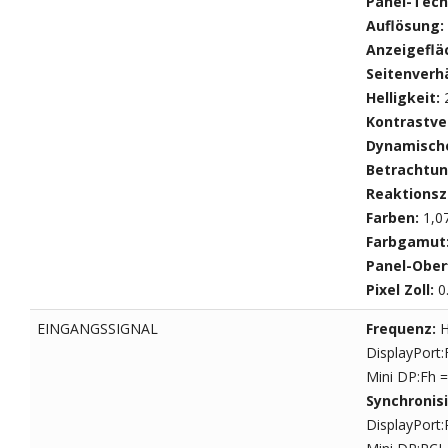
Panel-Tech
Auflösung:
Anzeigeflä
Seitenverhä
Helligkeit:
Kontrastver
Dynamische
Betrachtun
Reaktionsz
Farben:
1,07
Farbgamut
Panel-Ober
Pixel Zoll:
0
EINGANGSSIGNAL
Frequenz:
H
DisplayPort:
Mini DP:Fh =
Synchronis
DisplayPort: