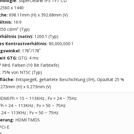
nologie:
SuperClear® IPS TFT CD
2560 x 1440
che:
698.11mm (H) x 392.68mm (V)
ltnis:
16:9
250 cd/m² (Typ)
hältnis (nativ):
1200:1 (Typ)
s Kontrastverhältnis:
80,000,000:1
gswinkel:
178˚/178˚
eit GTG:
GTG: 4 ms
 Mrd. Farben (10 Bit Farbtiefe)
:
75% von NTSC (Typ)
fläche:
Entspiegelt, gehärtete Beschichtung (3H), Opazität 25 %
.273mm (H) x 0.273mm (V)
DMI:Fh = 15 ~ 113KHz ; Fv = 24 ~ 75Hz
Fh = 24 ~ 113KHz ; Fv = 50 ~ 75Hz
 24 ~ 113KHz ; Fv = 50 ~ 75Hz
ierung:
HDMI:TMDS
PCI-E