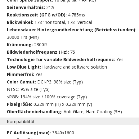
Seitenverhältnis:
21:9
Reaktionszeit (GTG w/OD):
4.785ms
Blickwinkel:
178º horizontal, 178º vertical
Lebensdauer Hintergrundbeleuchtung (Betriebsstunden):
30000 Hrs (Min)
Krümmung:
2300R
Bildwiederholfrequenz (Hz):
75
Technologie für variable Bildwiederholfrequenz:
Yes
Low Blue Light:
Hardware and software solution
Flimmerfrei:
Yes
Color Gamut:
DCI-P3: 98% size (Typ)
NTSC: 95% size (Typ)
sRGB: 134% size / 100% coverage (Typ)
Pixelgröße:
0.229 mm (H) x 0.229 mm (V)
Oberflächenbehandlung:
Anti-Glare, Hard Coating (3H)
Kompatibilität
PC Auflösung(max):
3840x1600