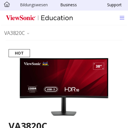
Bildungswesen
Business
Support
Skip to main content
VA3820C
HOT
VA3820C