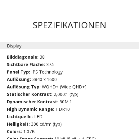
SPEZIFIKATIONEN
Display
Bilddiagonale:
38
Sichtbare Fläche:
37.5
Panel Typ:
IPS Technology
Auflösung:
3840 x 1600
Auflösung Typ:
WQHD+ (Wide QHD+)
Statischer Kontrast:
2,000:1 (typ)
Dynamischer Kontrast:
50M:1
High Dynamic Range:
HDR10
Lichtquelle:
LED
Helligkeit:
300 cd/m² (typ)
Colors:
1.07B
Color Space Support:
10 bit (8 bit + A-FRC)