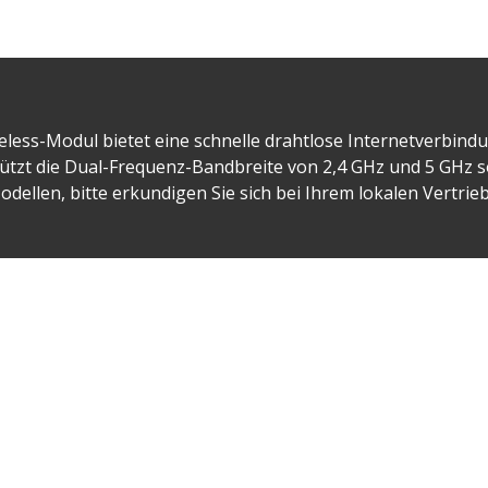
less-Modul bietet eine schnelle drahtlose Internetverbind
tützt die Dual-Frequenz-Bandbreite von 2,4 GHz und 5 GHz so
ellen, bitte erkundigen Sie sich bei Ihrem lokalen Vertrie