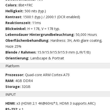
Colors:
8bit+FRC
Helligkeit:
500 nits (typ.)
Kontrast:
1500:1 (typ.) / 2000:1 (DCR enabled)
Reaktionszeit:
11ms
Blickwinkel:
H = 178, V = 178 typ.
Lebensdauer Hintergrundbeleuchtung:
50,000 Hours
Oberflächenbehandlung:
Hardness: 3H, Anti-glare coating,
Haze 25%
Blende / Rahmen:
15.9/15.9/15.9/15.9 mm (L/R/T/B)
Orientierung:
Landscape & Portrait
Platform
Prozessor:
Quad-core ARM Cortex-A73
RAM:
4GB DDR4
Storage:
32GB
INPUT
HDMI:
x3 (HDMI 2.1 4K@60Hz*3, HDMI 3 supports ARC)
RS-232:
x 1