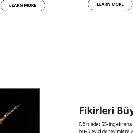
LEARN MORE
LEARN MORE
Fikirleri Bü
Dört adet 55-inç ekrana 
büyüleyici deneyimlere y