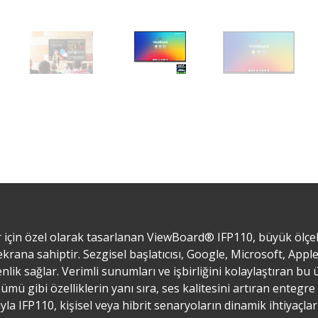
r için özel olarak tasarlanan ViewBoard® IFP110, büyük ölçekl
rana sahiptir. Sezgisel başlatıcısı, Google, Microsoft, Apple
lik sağlar. Verimli sunumları ve işbirliğini kolaylaştıran bu 
ü gibi özelliklerin yanı sıra, ses kalitesini artıran entegre 
ıyla IFP110, kişisel veya hibrit senaryoların dinamik ihtiyaç