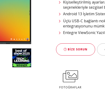
Kişiselleştirilmiş ayarl
seçenekleriyle sezgisel b
Android 13 İşletim Siste
Üçlü USB-C bağlantı nok
entegrasyonunu mümkü
Entegre ViewSonic Yazılı
BIZE SORUN
FOTOĞRAFLAR