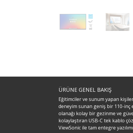
ÜRÜNE GENEL BAKIŞ
Eğitimciler ve sunum yapan kişile
deneyim sunan geniş bir 110-inç ek
olanağı kolay bir gezinme ve güven
kolaylaştıran USB-C tek kablo çözüm
ViewSonic ile tam entegre yazılım