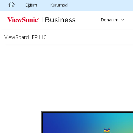
Eğitim
Kurumsal
Skip to main content
Donanım
ViewBoard IFP110