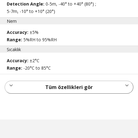
Detection Angle:
0-5m, -40° to +40° (80°) ;
5-7m, -10° to +10° (20°)
Nem
Accuracy:
±5%
Range:
5%RH to 95%RH
Sıcaklık
Accuracy:
±2°C
Range:
-20°C to 85°C
Tüm özellikleri gör