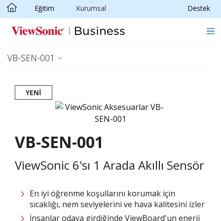
Eğitim
Kurumsal
Destek
Skip to main content
VB-SEN-001
YENI
VB-SEN-001
ViewSonic 6'sı 1 Arada Akıllı Sensör
En iyi öğrenme koşullarını korumak için
sıcaklığı, nem seviyelerini ve hava kalitesini izler
İnsanlar odaya girdiğinde ViewBoard'un enerji