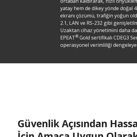
ortadan kaldırarak, hızlı önyüklem
yatay hem de dikey yönde doğal 4K
ekranı çözümü, trafiğin yoğun old
2.1, LAN ve RS-232 gibi genişleti
Uzaktan cihaz yönetimini daha da k
®
EPEAT
Gold sertifikalı CDEG3 Ser
operasyonel verimliliği dengeleye
Güvenlik Açısından Hass
İçin Amaca Uygun Olara