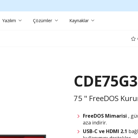
Yazılım
Çözümler
Kaynaklar
Ö
CDE75G3
75 " FreeDOS Kuru
FreeDOS Mimarisi
, gü
aza indirir.
USB-C ve HDMI 2.1
bağ
kullanımını destekler.