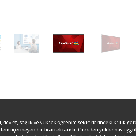
 devlet, sağlık ve yüksek öğrenim sektörlerindeki kritik gör
sistemi içermeyen bir ticari ekrandır. Önceden yüklenmiş uygu