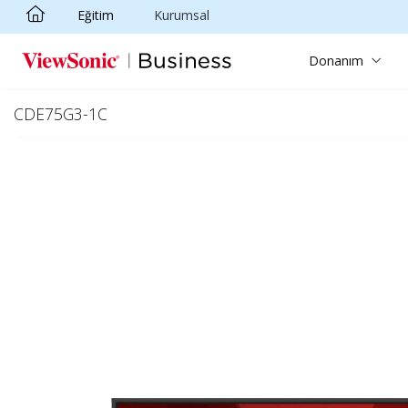
Eğitim
Kurumsal
Skip to main content
Donanım
CDE75G3-1C