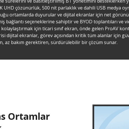
e sürelerini ve basitleştirilmiş BT yönetimini desteklerken ya
 UHD çözünürlük, 500 nit parlaklık ve dahili USB medya oyna
uğu ortamlarda duyurular ve dijital ekranlar için net görün
lmiş bağlantı seçeneklerine sahiptir ve BYOD toplantıları ve 
olaylaştırmak için ticari sınıf ekran, önde gelen ProAV kont
isi dijital ekranlar, görev açısından kritik tüm alanlar için g
n, az bakım gerektiren, sürdürülebilir bir çözüm sunar.
as Ortamlar
k