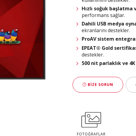
Hızlı soğuk başlatma 
performans sağlar.
Dahili USB medya oy
ekranlarını destekler.
ProAV
sistem entegr
EPEAT® Gold sertifika
destekler.
500 nit parlaklık ve 
BIZE SORUN
FOTOĞRAFLAR