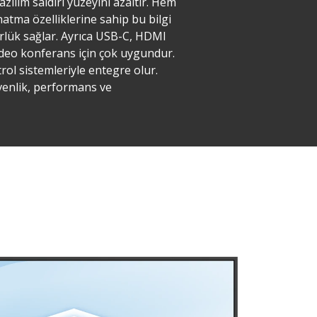
zılım saldırı yüzeyini azaltır. Hem
tma özelliklerine sahip bu bilgi
ürlük sağlar. Ayrıca USB-C, HDMI
video konferans için çok uygundur.
rol sistemleriyle entegre olur.
üvenlik, performans ve