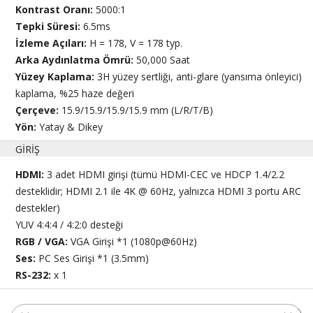
Kontrast Oranı:
5000:1
Tepki Süresi:
6.5ms
İzleme Açıları:
H = 178, V = 178 typ.
Arka Aydınlatma Ömrü:
50,000 Saat
Yüzey Kaplama:
3H yüzey sertliği, anti-glare (yansıma önleyici)
kaplama, %25 haze değeri
Çerçeve:
15.9/15.9/15.9/15.9 mm (L/R/T/B)
Yön:
Yatay & Dikey
GİRİŞ
HDMI:
3 adet HDMI girişi (tümü HDMI-CEC ve HDCP 1.4/2.2
desteklidir; HDMI 2.1 ile 4K @ 60Hz, yalnızca HDMI 3 portu ARC
destekler)
YUV 4:4:4 / 4:2:0 desteği
RGB / VGA:
VGA Girişi *1 (1080p@60Hz)
Ses:
PC Ses Girişi *1 (3.5mm)
RS-232:
x 1