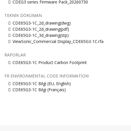
CDEG3 series Firmware Pack_20260730
TEKNIK DÖKÜMAN
CDE65G3-1C_2d_drawing(dwg)
CDE65G3-1C_2d_drawing(pdf)
CDE65G3-1C_3d_drawing(stp)
ViewSonic_Commercial Display_CDE65G3-1C.rfa
RAPORLAR
CDE65G3-1C Product Carbon Footprint
FR ENVIRONMENTAL CODE INFORMATION
CDE65G3-1C Bilgi (EU, English)
CDE65G3-1C Bilgi (Français)