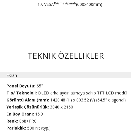
®Asma Aparatı
VESA
(600x400mm)
TEKNIK ÖZELLIKLER
Ekran
Panel Boyutu:
65"
Tip/ Teknoloji:
DLED arka aydınlatmaya sahip TFT LCD modül
Görüntü Alanı (mm):
1428.48 (H) x 803.52 (V) (64.5" diagonal)
Yerleşik Çözünürlük:
3840 x 2160
En Boy Oranı:
16:9
Renk:
8bit+FRC
Parlaklık:
500 nit (typ.)