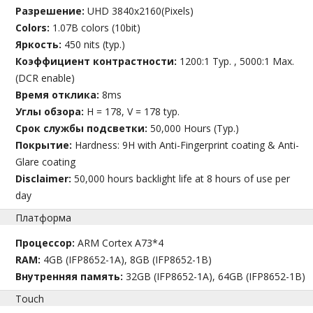
Разрешение:
UHD 3840x2160(Pixels)
Colors:
1.07B colors (10bit)
Яркость:
450 nits (typ.)
Коэффициент контрастности:
1200:1 Typ. , 5000:1 Max.
(DCR enable)
Время отклика:
8ms
Углы обзора:
H = 178, V = 178 typ.
Срок службы подсветки:
50,000 Hours (Typ.)
Покрытие:
Hardness: 9H with Anti-Fingerprint coating & Anti-
Glare coating
Disclaimer:
50,000 hours backlight life at 8 hours of use per
day
Платформа
Процессор:
ARM Cortex A73*4
RAM:
4GB (IFP8652-1A), 8GB (IFP8652-1B)
Внутренняя память:
32GB (IFP8652-1A), 64GB (IFP8652-1B)
Touch