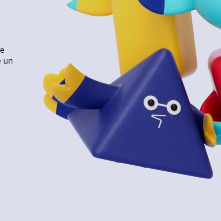
le
e un