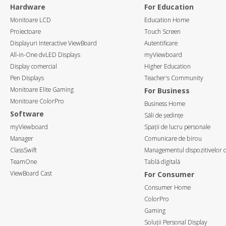
Hardware
For Education
Monitoare LCD
Education Home
Proiectoare
Touch Screen
Displayuri Interactive ViewBoard
Autentificare
All-in-One dvLED Displays
myViewboard
Display comercial
Higher Education
Pen Displays
Teacher's Community
Monitoare Elite Gaming
For Business
Monitoare ColorPro
Business Home
Software
Săli de ședințe
myViewboard
Spații de lucru personale
Manager
Comunicare de birou
ClassSwift
Managementul dispozitivelor d
TeamOne
Tablă digitală
ViewBoard Cast
For Consumer
Consumer Home
ColorPro
Gaming
Soluții Personal Display