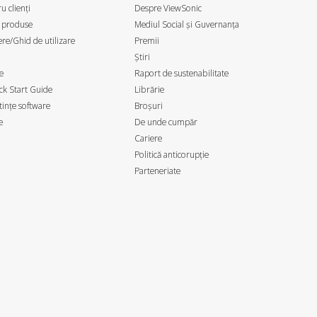
u clienți
Despre ViewSonic
 produse
Mediul Social și Guvernanța
re/Ghid de utilizare
Premii
Știri
e
Raport de sustenabilitate
k Start Guide
Librărie
ințe software
Broșuri
e
De unde cumpăr
Cariere
Politică anticorupție
Parteneriate