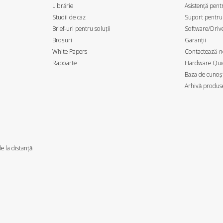
Librărie
Asistență pentr
Studii de caz
Suport pentru
Brief-uri pentru soluții
Software/Drive
Broșuri
Garanții
White Papers
Contactează-n
Rapoarte
Hardware Quic
Baza de cunoșt
Arhivă produs
e la distanță