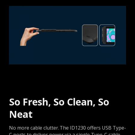
So Fresh, So Clean, So
Neat
No more cable clutter. The ID1230 offers USB Type-
C ports to deliver power via a single Type-C cable.