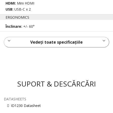
HDMI:
Mini HDMI
USB:
USB-C x 2
ERGONOMICS
Înclinare:
+/- 60°
Vedeți toate specificațiile
SUPORT & DESCĂRCĂRI
DATASHEETS
ID1230 Datasheet