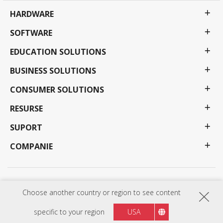
HARDWARE
SOFTWARE
EDUCATION SOLUTIONS
BUSINESS SOLUTIONS
CONSUMER SOLUTIONS
RESURSE
SUPORT
COMPANIE
Politica de Confidențialitate
Termeni de utilizare
Accesibilitate
Choose another country or region to see content
Programele, specificațiile, prețurile și disponibilitatea pot fi modificate fără notificare. Selecțiile,
ofertele și programele pot varia în funcție de țară; consultați reprezentantul dvs. ViewSonic
pentru detalii complete. Copyright © ViewSonic Corporation 2000-:thisYear . Toate drepturile
specific to your region
USA
rezervate.